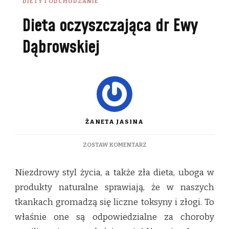
DIETY I ODCHUDZANIE
Dieta oczyszczająca dr Ewy
Dąbrowskiej
ŻANETA JASINA
DO
ZOSTAW KOMENTARZ
DIETA
OCZYSZCZAJĄCA
Niezdrowy styl życia, a także zła dieta, uboga w
DR
EWY
produkty naturalne sprawiają, że w naszych
DĄBROWSKIEJ
tkankach gromadzą się liczne toksyny i złogi. To
właśnie one są odpowiedzialne za choroby