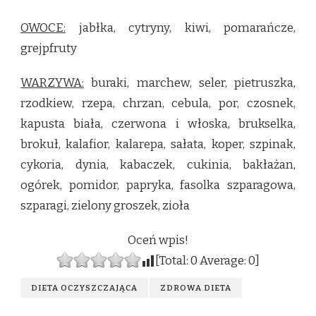
OWOCE:
jabłka, cytryny, kiwi, pomarańcze,
grejpfruty
WARZYWA:
buraki, marchew, seler, pietruszka,
rzodkiew, rzepa, chrzan, cebula, por, czosnek,
kapusta biała, czerwona i włoska, brukselka,
brokuł, kalafior, kalarepa, sałata, koper, szpinak,
cykoria, dynia, kabaczek, cukinia, bakłażan,
ogórek, pomidor, papryka, fasolka szparagowa,
szparagi, zielony groszek, zioła
Oceń wpis!
[Total:
0
Average:
0
]
DIETA OCZYSZCZAJĄCA
ZDROWA DIETA