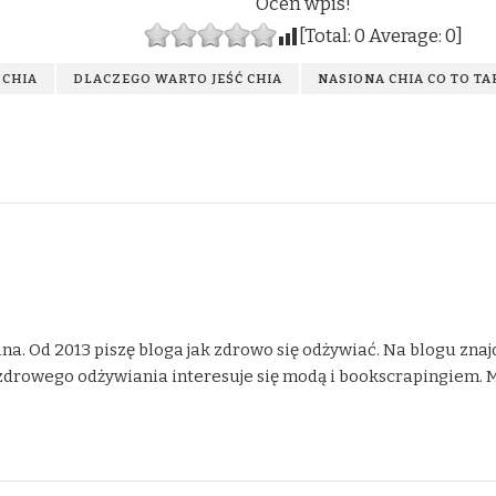
Oceń wpis!
[Total:
0
Average:
0
]
 CHIA
DLACZEGO WARTO JEŚĆ CHIA
NASIONA CHIA CO TO TA
na. Od 2013 piszę bloga jak zdrowo się odżywiać. Na blogu znaj
drowego odżywiania interesuje się modą i bookscrapingiem. Moje