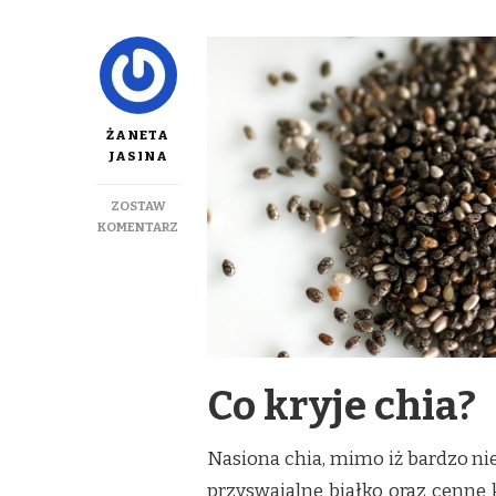
ŻANETA
JASINA
ZOSTAW
DO
KOMENTARZ
W
ROLI
GŁÓWNEJ:
CHIA
Co kryje chia?
Nasiona chia, mimo iż bardzo ni
przyswajalne białko oraz cenne 