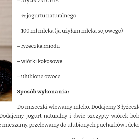
– 3 łyżeczki CHIA
– ½ jogurtu naturalnego
– 100 ml mleka (ja użyłam mleka sojowego)
– łyżeczka miodu
– wiórki kokosowe
– ulubione owoce
Sposób wykonania:
Do miseczki wlewamy mleko. Dodajemy 3 łyżeczki
 Dodajemy jogurt naturalny i dwie szczypty wiórek kok
ie mieszamy, przelewamy do ulubionych pucharków i de