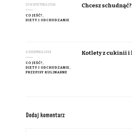
Chcesz schudnąć?
20 KWIETNIA 2016
CO JEŚĆ?
DIETY I ODCHUDZANIE
Kotlety z cukinii i
6 SIERPNIA 2014
CO JEŚĆ?
DIETY I ODCHUDZANIE
PRZEPISY KULINARNE
Dodaj komentarz