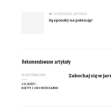
POPRZEDNI ARTYKUŁ
Są sposoby na potencję!
Rekomendowane artykuły
Zakochaj się w ja
14 STYCZNIA 2016
CO JEŚĆ?
DIETY I ODCHUDZANIE