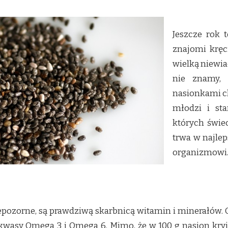
Jeszcze rok 
znajomi kręc
wielką niewia
nie znamy, 
nasionkami chi
młodzi i sta
których świec
trwa w najle
organizmowi
epozorne, są prawdziwą skarbnicą witamin i minerałów.
kwasy Omega 3 i Omega 6. Mimo, że w 100 g nasion kryje 