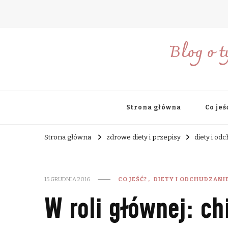
Blog o t
Strona główna
Co jeś
Strona główna
zdrowe diety i przepisy
diety i od
15 GRUDNIA 2016
CO JEŚĆ?
DIETY I ODCHUDZANI
W roli głównej: ch