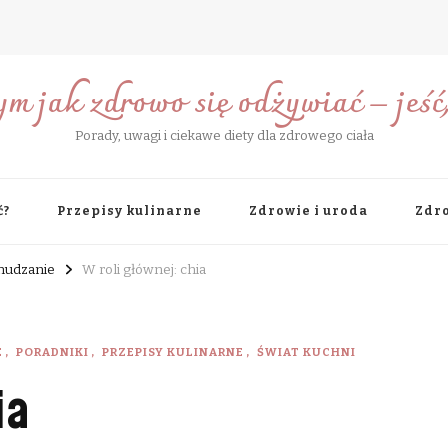
ym jak zdrowo się odżywiać – jeść, 
Porady, uwagi i ciekawe diety dla zdrowego ciała
ć?
Przepisy kulinarne
Zdrowie i uroda
Zdro
chudzanie
W roli głównej: chia
E
PORADNIKI
PRZEPISY KULINARNE
ŚWIAT KUCHNI
ia