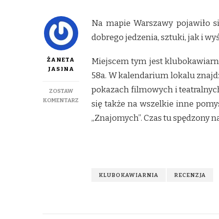
Na mapie Warszawy pojawiło si
dobrego jedzenia, sztuki, jak i w
ŻANETA
Miejscem tym jest klubokawiarni
JASINA
58a. W kalendarium lokalu znajd
pokazach filmowych i teatralnyc
ZOSTAW
DO
KOMENTARZ
się także na wszelkie inne pomysł
POZNAJ
„Znajomych”. Czas tu spędzony 
ZNAJOMYCH
U
ZNAJOMYCH
KLUBOKAWIARNIA
RECENZJA