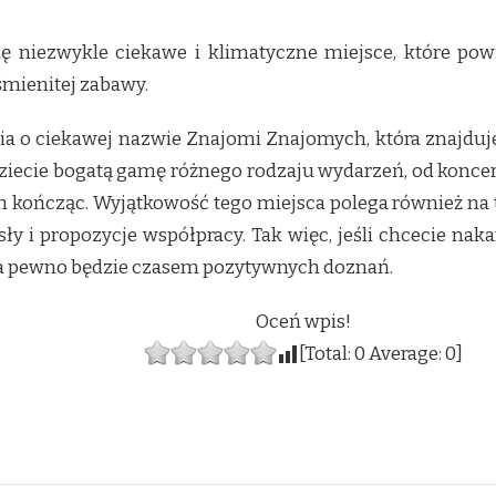
ę niezwykle ciekawe i klimatyczne miejsce, które p
yśmienitej zabawy.
a o ciekawej nazwie Znajomi Znajomych, która znajduje 
ziecie bogatą gamę różnego rodzaju wydarzeń, od koncer
h kończąc. Wyjątkowość tego miejsca polega również na
y i propozycje współpracy. Tak więc, jeśli chcecie nakarm
na pewno będzie czasem pozytywnych doznań.
Oceń wpis!
[Total:
0
Average:
0
]