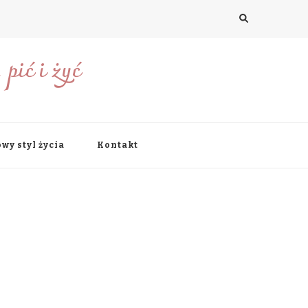
pić i żyć
wy styl życia
Kontakt