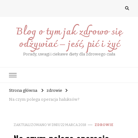
Blog o tym jak zdrowo się
odżywiać – jeść, pić i żyć
Porady, uwagi i ciekawe diety dla zdrowego ciała
Strona główna
zdrowie
Na czym polega operacja haluksów?
ZAKTUALIZOWANO W DNIU
22 MARCA 2018
ZDROWIE