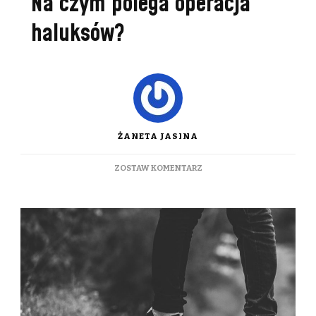
Na czym polega operacja
haluksów?
ŻANETA JASINA
DO
ZOSTAW KOMENTARZ
NA
CZYM
POLEGA
OPERACJA
HALUKSÓW?