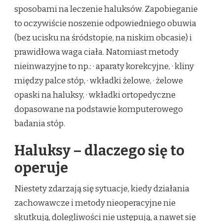
sposobami na leczenie haluksów. Zapobieganie
to oczywiście noszenie odpowiedniego obuwia
(bez ucisku na śródstopie, na niskim obcasie) i
prawidłowa waga ciała. Natomiast metody
nieinwazyjne to np.: · aparaty korekcyjne, · kliny
między palce stóp, · wkładki żelowe, · żelowe
opaski na haluksy, · wkładki ortopedyczne
dopasowane na podstawie komputerowego
badania stóp.
Haluksy – dlaczego się to
operuje
Niestety zdarzają się sytuacje, kiedy działania
zachowawcze i metody nieoperacyjne nie
skutkują, dolegliwości nie ustępują, a nawet się