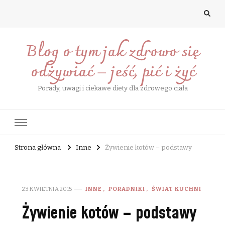
Blog o tym jak zdrowo się
odżywiać – jeść, pić i żyć
Porady, uwagi i ciekawe diety dla zdrowego ciała
Strona główna
Inne
Żywienie kotów – podstawy
23 KWIETNIA 2015
INNE
PORADNIKI
ŚWIAT KUCHNI
Żywienie kotów – podstawy