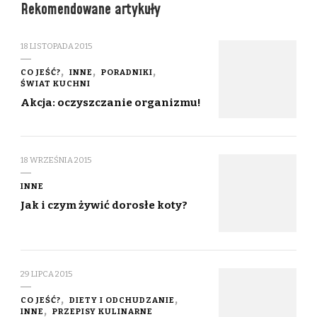
Rekomendowane artykuły
18 LISTOPADA 2015
CO JEŚĆ?
INNE
PORADNIKI
ŚWIAT KUCHNI
Akcja: oczyszczanie organizmu!
18 WRZEŚNIA 2015
INNE
Jak i czym żywić dorosłe koty?
29 LIPCA 2015
CO JEŚĆ?
DIETY I ODCHUDZANIE
INNE
PRZEPISY KULINARNE