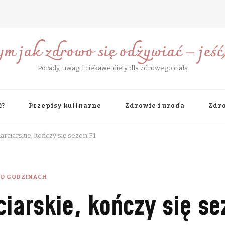
ym jak zdrowo się odżywiać – jeść, 
Porady, uwagi i ciekawe diety dla zdrowego ciała
ć?
Przepisy kulinarne
Zdrowie i uroda
Zdro
arciarskie, kończy się sezon F1
PO GODZINACH
iarskie, kończy się se