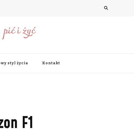
pić i żyć
wy styl życia
Kontakt
zon F1