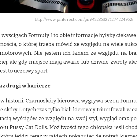
http://www.pinterest.com/pin/422353271274224952/
 wyścigach Formuły 1 to obie informacje byłyby ciekawe
mością, o której trzeba mówić ze względu na wiele sukc
 motorowych. Nie jestem ich fanem ze względu na brak
dziej, ale gdy miejsce mają awarie lub dziwne zwroty
st to uczciwy sport.
z drugi w karierze
z w historii. Czarnoskóry kierowca wygrywa sezon Formuł
e skóry. Dotychczas tylko biali kierowcy triumfowali w c
tacią wyścigów ze względu na swój styl, wygląd oraz po
ołu Pussy Cat Dolls. Możliwości tego chłopaka jeśli cho
 który jeździ teraz w rajdach pokazując, że potrafi kier