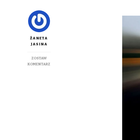
ŻANETA
JASINA
ZOSTAW
DO
KOMENTARZ
WRACAJĄ
SKOKI
NARCIARSKIE,
KOŃCZY
SIĘ
SEZON
F1