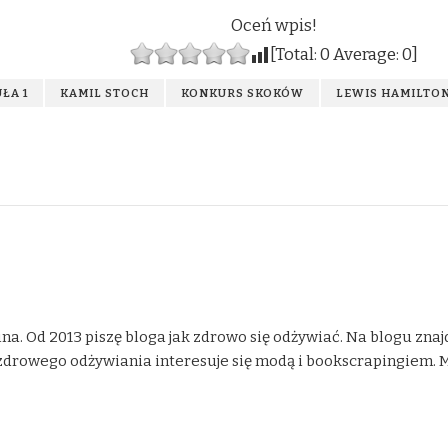
Oceń wpis!
[Total:
0
Average:
0
]
ŁA 1
KAMIL STOCH
KONKURS SKOKÓW
LEWIS HAMILTO
na. Od 2013 piszę bloga jak zdrowo się odżywiać. Na blogu znaj
drowego odżywiania interesuje się modą i bookscrapingiem. Moje