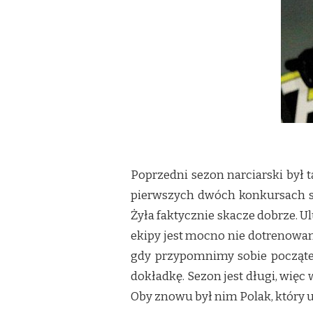
Poprzedni sezon narciarski był 
pierwszych dwóch konkursach sp
Żyła faktycznie skacze dobrze. Ul
ekipy jest mocno nie dotrenowan
gdy przypomnimy sobie początek 
dokładkę. Sezon jest długi, więc
Oby znowu był nim Polak, który ud