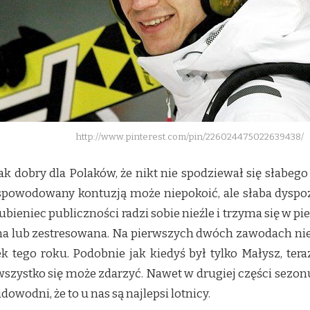
http://www.pinterest.com/pin/226024475022639438/
tak dobry dla Polaków, że nikt nie spodziewał się słabe
owodowany kontuzją może niepokoić, ale słaba dyspozycj
ubieniec publiczności radzi sobie nieźle i trzyma się w p
a lub zestresowana. Na pierwszych dwóch zawodach nie p
tego roku. Podobnie jak kiedyś był tylko Małysz, tera
 wszystko się może zdarzyć. Nawet w drugiej części sezon
owodni, że to u nas są najlepsi lotnicy.