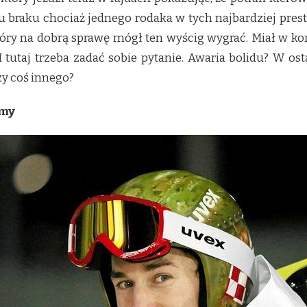
 braku chociaż jednego rodaka w tych najbardziej pres
óry na dobrą sprawę mógł ten wyścig wygrać. Miał w końc
I tutaj trzeba zadać sobie pytanie. Awaria bolidu? W o
zy coś innego?
rmy