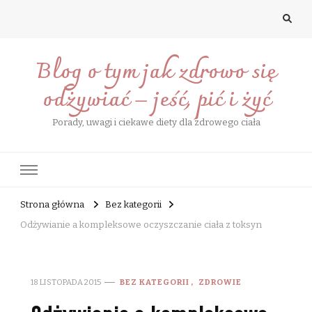
Blog o tym jak zdrowo się
odżywiać – jeść, pić i żyć
Porady, uwagi i ciekawe diety dla zdrowego ciała
Strona główna
Bez kategorii
Odżywianie a kompleksowe oczyszczanie ciała z toksyn
18 LISTOPADA 2015
BEZ KATEGORII
ZDROWIE