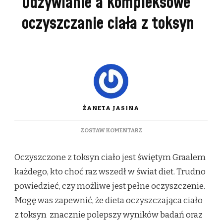
Odżywianie a kompleksowe
oczyszczanie ciała z toksyn
ŻANETA JASINA
DO
ZOSTAW KOMENTARZ
ODŻYWIANIE
A
Oczyszczone z toksyn ciało jest świętym Graalem
KOMPLEKSOWE
OCZYSZCZANIE
każdego, kto choć raz wszedł w świat diet. Trudno
CIAŁA
powiedzieć, czy możliwe jest pełne oczyszczenie.
Z
TOKSYN
Mogę was zapewnić, że dieta oczyszczająca ciało
z toksyn znacznie polepszy wyników badań oraz