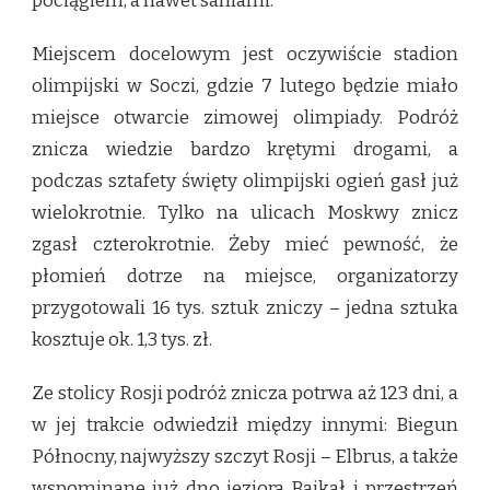
pociągiem, a nawet saniami.
Miejscem docelowym jest oczywiście stadion
olimpijski w Soczi, gdzie 7 lutego będzie miało
miejsce otwarcie zimowej olimpiady. Podróż
znicza wiedzie bardzo krętymi drogami, a
podczas sztafety święty olimpijski ogień gasł już
wielokrotnie. Tylko na ulicach Moskwy znicz
zgasł czterokrotnie. Żeby mieć pewność, że
płomień dotrze na miejsce, organizatorzy
przygotowali 16 tys. sztuk zniczy – jedna sztuka
kosztuje ok. 1,3 tys. zł.
Ze stolicy Rosji podróż znicza potrwa aż 123 dni, a
w jej trakcie odwiedził między innymi: Biegun
Północny, najwyższy szczyt Rosji – Elbrus, a także
wspominane już dno jeziora Bajkał i przestrzeń