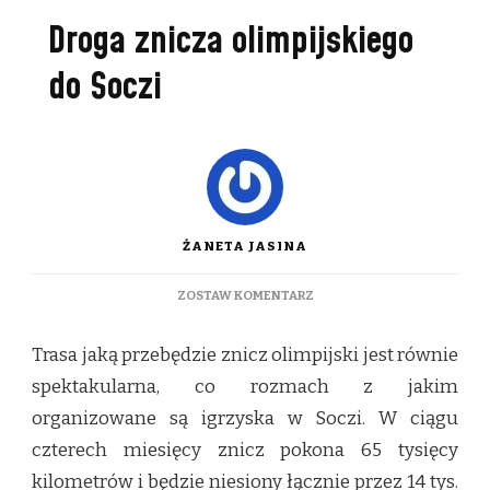
Droga znicza olimpijskiego
do Soczi
ŻANETA JASINA
DO
ZOSTAW KOMENTARZ
DROGA
ZNICZA
Trasa jaką przebędzie znicz olimpijski jest równie
OLIMPIJSKIEGO
DO
spektakularna, co rozmach z jakim
SOCZI
organizowane są igrzyska w Soczi. W ciągu
czterech miesięcy znicz pokona 65 tysięcy
kilometrów i będzie niesiony łącznie przez 14 tys.