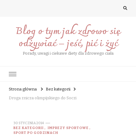
Blog o tym jak zdrowo się
odżywiać – jeść, pić i żyć
Porady, uwagi i ciekawe diety dla zdrowego ciała
Strona główna
Bez kategorii
Droga znicza olimpijskiego do Soczi
30 STYCZNIA 2014
BEZ KATEGORII
IMPREZY SPORTOWE
SPORT PO GODZINACH