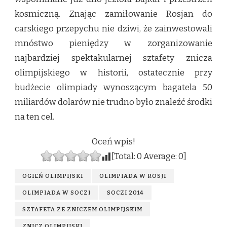
kosmiczną. Znając zamiłowanie Rosjan do
carskiego przepychu nie dziwi, że zainwestowali
mnóstwo pieniędzy w zorganizowanie
najbardziej spektakularnej sztafety znicza
olimpijskiego w historii, ostatecznie przy
budżecie olimpiady wynoszącym bagatela 50
miliardów dolarów nie trudno było znaleźć środki
na ten cel.
Oceń wpis!
[Total:
0
Average:
0
]
OGIEŃ OLIMPIJSKI
OLIMPIADA W ROSJI
OLIMPIADA W SOCZI
SOCZI 2014
SZTAFETA ZE ZNICZEM OLIMPIJSKIM
ZNICZ OLIMPIJSKI