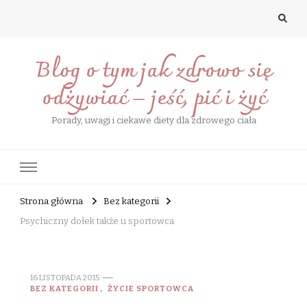
Blog o tym jak zdrowo się
odżywiać – jeść, pić i żyć
Porady, uwagi i ciekawe diety dla zdrowego ciała
Strona główna
Bez kategorii
Psychiczny dołek także u sportowca
16 LISTOPADA 2015
BEZ KATEGORII
ŻYCIE SPORTOWCA