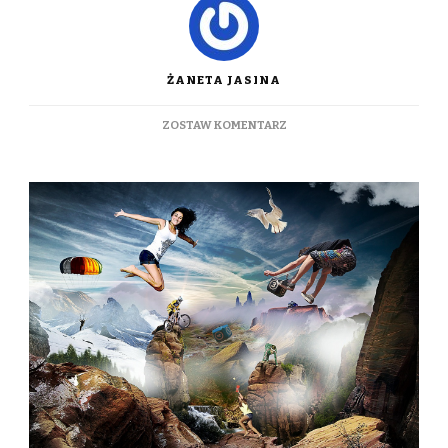
ŻANETA JASINA
DO
ZOSTAW KOMENTARZ
PSYCHICZNY
DOŁEK
TAKŻE
U
SPORTOWCA