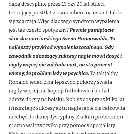
daną dyscyplinę przez 10 czy 20 lat. Atleci
trenujący po 50 lat z uśmiechem na ustach także
się zdarzają. Więc dlaczego syndrom wypalenia
jest tak często spotykany?
Pewnie pamiętacie
skoczka narciarskiego Svena Hannawalda. To
najlepszy przykład wypalenia totalnego. Gdy
zawodnik odnoszący sukcesy nagle mówi dosyć i
nigdy więcej nie zakłada nart, na sto procent
wiemy, że problem leży w psychice.
To tak jakby
Ronaldo jeden z najlepszych piłkarzy świata
nigdy więcej nie kopnął futbolówki i budził
odrazę do gry na boisku. Robisz coś przez kilka lat
i masz tego sukcesy aż tu nagle łapie cię całkowita
niechęć do danej dyscypliny. Z takim problemem
można walczyć tylko przy pomocy specjalisty.