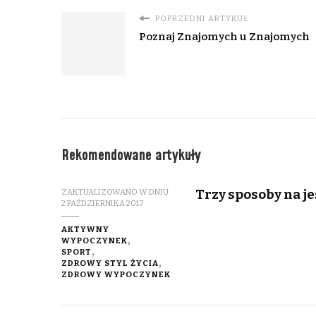
POPRZEDNI ARTYKUŁ
Poznaj Znajomych u Znajomych
Rekomendowane artykuły
Trzy sposoby na j
ZAKTUALIZOWANO W DNIU
2 PAŹDZIERNIKA 2017
AKTYWNY
WYPOCZYNEK
SPORT
ZDROWY STYL ŻYCIA
ZDROWY WYPOCZYNEK