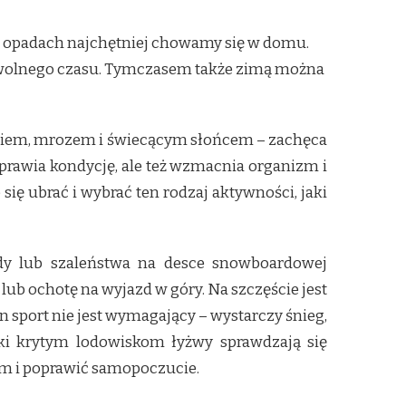
ch opadach najchętniej chowamy się w domu.
iu wolnego czasu. Tymczasem także zimą można
egiem, mrozem i świecącym słońcem – zachęca
prawia kondycję, ale też wzmacnia organizm i
ię ubrać i wybrać ten rodzaj aktywności, jaki
zdy lub szaleństwa na desce snowboardowej
 lub ochotę na wyjazd w góry. Na szczęście jest
n sport nie jest wymagający – wystarczy śnieg,
ęki krytym lodowiskom łyżwy sprawdzają się
izm i poprawić samopoczucie.