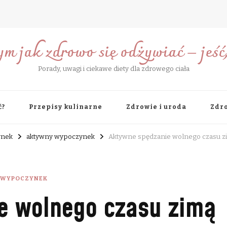
ym jak zdrowo się odżywiać – jeść, 
Porady, uwagi i ciekawe diety dla zdrowego ciała
ć?
Przepisy kulinarne
Zdrowie i uroda
Zdro
ynek
aktywny wypoczynek
Aktywne spędzanie wolnego czasu z
 WYPOCZYNEK
e wolnego czasu zimą