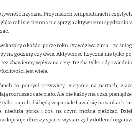
aktywność fizyczna. Przy niskich temperaturach i częsty
 i szybko robi się ciemno nie sprzyja aktywnemu spędzan
zać.
 wskazany o każdej porze roku. Prawdziwa zima – ze śni
y na godzinę czy dwie. Aktywność fizyczna nie tylko po
też zbawienny wpływ na cerę. Trzeba tylko odpowiednio s
ożliwości jest wiele.
ach to pomysł oczywisty. Bieganie na nartach, zja
ją rozruszać całe ciało. Ale nie każdy ma czas, pieniądze
 tylko najmłodsi będą wspaniale bawić się na sankach. Te
e, nieduża górka i coś, na czym można zjeżdżać. Dzi
ura dopisuje, dłuższy spacer wystarczy by dotlenić organ