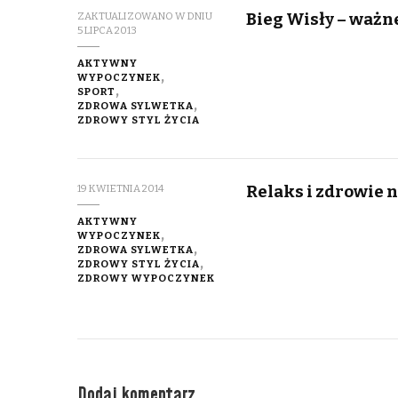
Bieg Wisły – ważn
ZAKTUALIZOWANO W DNIU
5 LIPCA 2013
AKTYWNY
WYPOCZYNEK
SPORT
ZDROWA SYLWETKA
ZDROWY STYL ŻYCIA
Relaks i zdrowie 
19 KWIETNIA 2014
AKTYWNY
WYPOCZYNEK
ZDROWA SYLWETKA
ZDROWY STYL ŻYCIA
ZDROWY WYPOCZYNEK
Dodaj komentarz