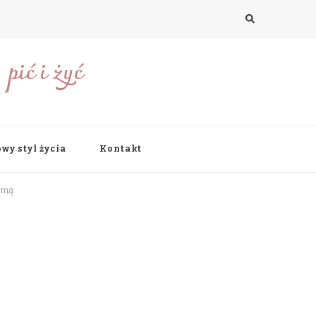
pić i żyć
wy styl życia
Kontakt
imą