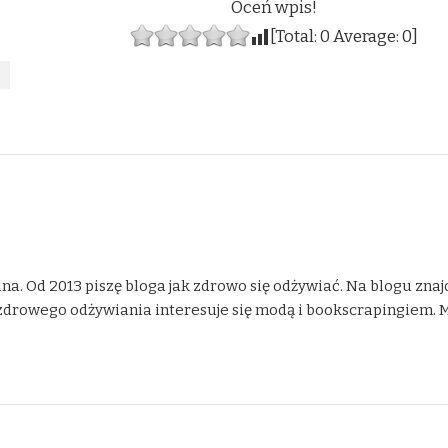
Oceń wpis!
[Total:
0
Average:
0
]
na. Od 2013 piszę bloga jak zdrowo się odżywiać. Na blogu znaj
drowego odżywiania interesuje się modą i bookscrapingiem. Moje