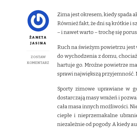
Zima jest okresem, kiedy spada 
Również fakt, że dni są krótkie
– i nawet warto – trochę się porus
ŻANETA
JASINA
Ruch na świeżym powietrzu jest
do wychodzenia z domu, chociażb
ZOSTAW
DO
KOMENTARZ
hartuje go. Mroźne powietrze ma 
AKTYWNE
sprawi największą przyjemność. M
SPĘDZANIE
WOLNEGO
CZASU
Sporty zimowe uprawiane w gór
ZIMĄ
dostarczają masy wrażeń i pozwala
cała masa innych możliwości. Nie
ciepłe i nieprzemakalne ubrani
niezależnie od pogody. A kiedy a