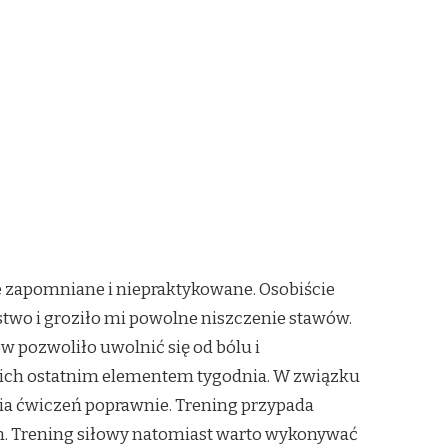
 zapomniane i niepraktykowane. Osobiście
two i groziło mi powolne niszczenie stawów.
w pozwoliło uwolnić się od bólu i
a nich ostatnim elementem tygodnia. W związku
nia ćwiczeń poprawnie. Trening przypada
en. Trening siłowy natomiast warto wykonywać