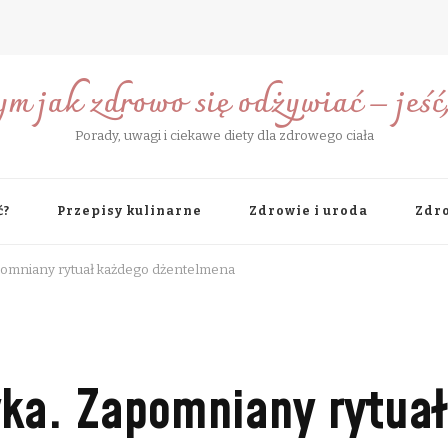
ym jak zdrowo się odżywiać – jeść, 
Porady, uwagi i ciekawe diety dla zdrowego ciała
ć?
Przepisy kulinarne
Zdrowie i uroda
Zdro
omniany rytuał każdego dżentelmena
a. Zapomniany rytuał