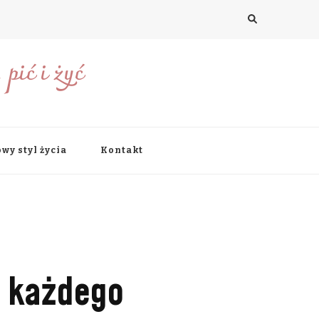
pić i żyć
wy styl życia
Kontakt
 każdego