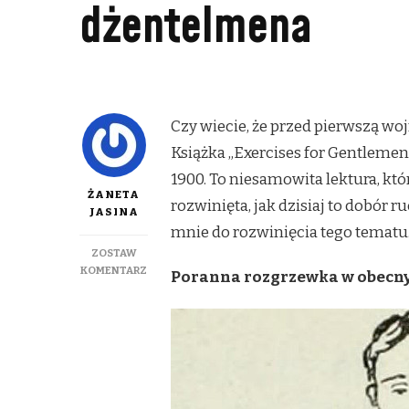
dżentelmena
Czy wiecie, że przed pierwszą 
Książka „Exercises for Gentlemen
1900. To niesamowita lektura, któ
ŻANETA
rozwinięta, jak dzisiaj to dobór
JASINA
mnie do rozwinięcia tego tematu
ZOSTAW
DO
KOMENTARZ
Poranna rozgrzewka w obecn
DOMOWA
GIMNASTYKA.
ZAPOMNIANY
RYTUAŁ
KAŻDEGO
DŻENTELMENA