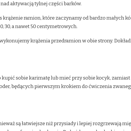
 nad aktywacją tylnej części barków.
krążenie ramion, które zaczynamy od bardzo małych kółe
, 30, a nawet 50 centymetrowych.
ykonujemy krążenia przedramion w obie strony. Dokładn
 kupić sobie karimatę lub mieć przy sobie kocyk, zamias
oder, będących pierwszym krokiem do ćwiczenia zwanego
waż są łatwiejsze niż przysiady i lepiej rozgrzewają mięś