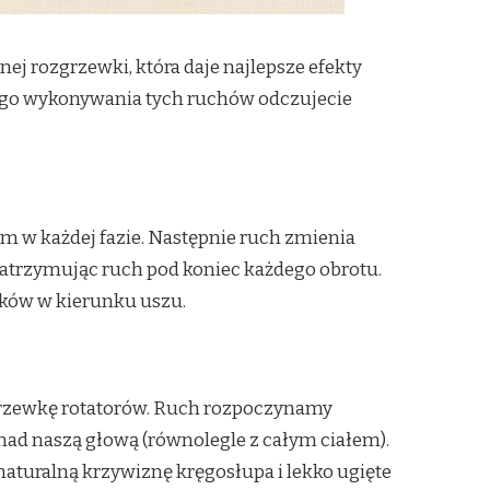
j rozgrzewki, która daje najlepsze efekty
nego wykonywania tych ruchów odczujecie
m w każdej fazie. Następnie ruch zmienia
zatrzymując ruch pod koniec każdego obrotu.
rków w kierunku uszu.
grzewkę rotatorów. Ruch rozpoczynamy
nad naszą głową (równolegle z całym ciałem).
aturalną krzywiznę kręgosłupa i lekko ugięte