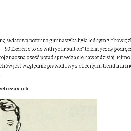
wojną światową poranna gimnastyka była jednym z obowi
 – 50 Exercise to do with your suit on” to klasyczny podr
rej znaczna część porad sprawdza się nawet dzisiaj. Mimo 
 ruchów jest względnie prawidłowy z obecnymi trendami m
.
ych czasach