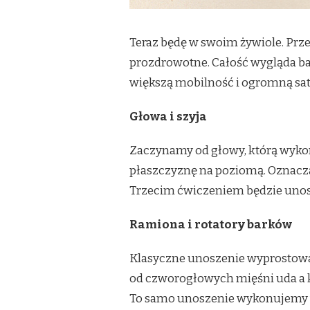
Teraz będę w swoim żywiole. Prz
prozdrowotne. Całość wygląda ba
większą mobilność i ogromną sat
Głowa i szyja
Zaczynamy od głowy, którą wykon
płaszczyznę na poziomą. Oznacza
Trzecim ćwiczeniem będzie unos
Ramiona i rotatory barków
Klasyczne unoszenie wyprostowa
od czworogłowych mięśni uda a k
To samo unoszenie wykonujemy w 