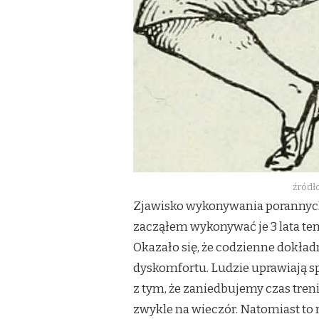
źródło
Zjawisko wykonywania porannych 
zacząłem wykonywać je 3 lata te
Okazało się, że codzienne dokład
dyskomfortu. Ludzie uprawiają sp
z tym, że zaniedbujemy czas tre
zwykle na wieczór. Natomiast to 