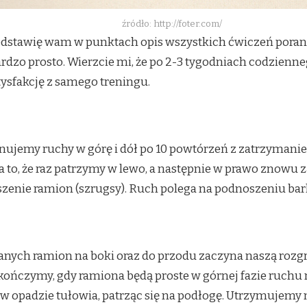
źródło: http://foter.com/
edstawię wam w punktach opis wszystkich ćwiczeń poranne
rdzo prosto. Wierzcie mi, że po 2-3 tygodniach codzien
ysfakcję z samego treningu.
ujemy ruchy w górę i dół po 10 powtórzeń z zatrzymanie
 to, że raz patrzymy w lewo, a następnie w prawo znowu 
zenie ramion (szrugsy). Ruch polega na podnoszeniu ba
nych ramion na boki oraz do przodu zaczyna naszą roz
ończymy, gdy ramiona będą proste w górnej fazie ruchu 
opadzie tułowia, patrząc się na podłogę. Utrzymujemy n