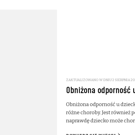
ZAKTUALIZOWANO W DNIU
2 SIERPNIA 20
Obniżona odporność 
Obniżona odporność u dzieck
różne choroby. Jest również p
naprawdę dziecko może cho