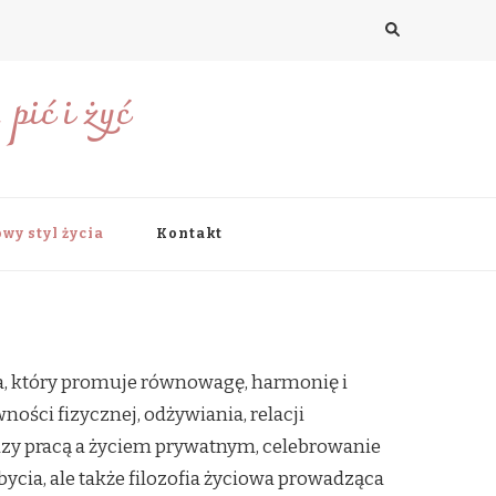
pić i żyć
wy styl życia
Kontakt
cia, który promuje równowagę, harmonię i
ści fizycznej, odżywiania, relacji
dzy pracą a życiem prywatnym, celebrowanie
bycia, ale także filozofia życiowa prowadząca