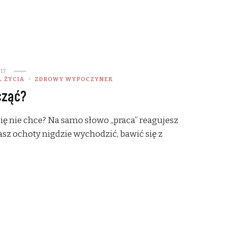
017
 ŻYCIA
ZDROWY WYPOCZYNEK
cząć?
 się nie chce? Na samo słowo „praca” reagujesz
z ochoty nigdzie wychodzić, bawić się z