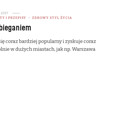
 2017
Y I PRZEPISY
ZDROWY STYL ŻYCIA
 bieganiem
 się coraz bardziej popularny i zyskuje coraz
lnie w dużych miastach, jak np. Warszawa