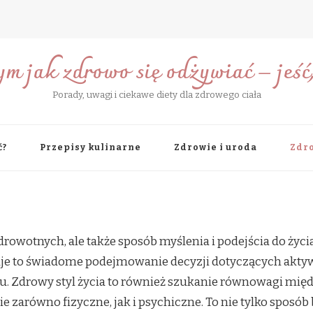
ym jak zdrowo się odżywiać – jeść, 
Porady, uwagi i ciekawe diety dla zdrowego ciała
ć?
Przepisy kulinarne
Zdrowie i uroda
Zdro
 zdrowotnych, ale także sposób myślenia i podejścia do ży
je to świadome podejmowanie decyzji dotyczących aktywno
u. Zdrowy styl życia to również szukanie równowagi mię
 zarówno fizyczne, jak i psychiczne. To nie tylko sposób 