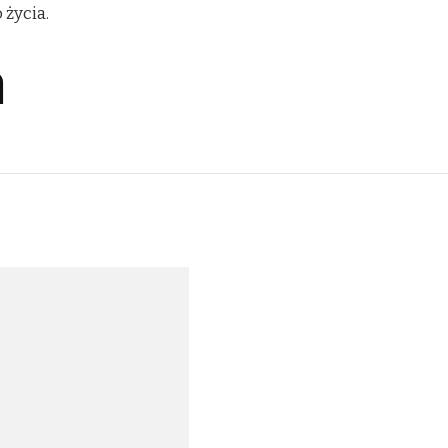
 życia.
a