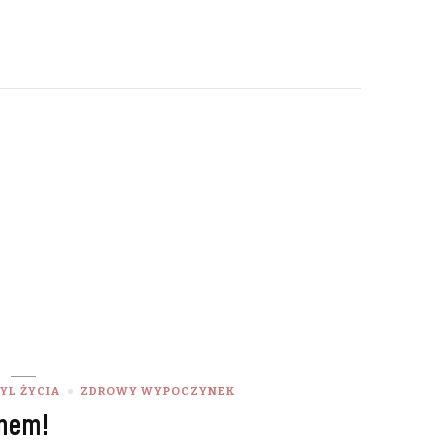
YL ŻYCIA
ZDROWY WYPOCZYNEK
snem!