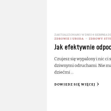
ZAKTUALIZOWANO W DNIU
4 SIERPNIA 2
ZDROWIE I URODA
ZDROWY STYL
Jak efektywnie odpo
Czujesz się wypalony i nic ci
dziwnymi odruchami. Nie mas
dziećmi …
DOWIEDZ SIĘ WIĘCEJ