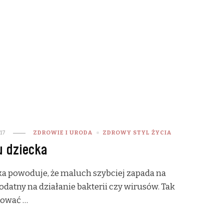
17
ZDROWIE I URODA
ZDROWY STYL ŻYCIA
u dziecka
a powoduje, że maluch szybciej zapada na
odatny na działanie bakterii czy wirusów. Tak
rować …