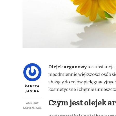
Olejek arganowy
to substancja,
nieodmiennie większości osób się
służący do celów pielęgnacyjnyc
ŻANETA
kosmetyczne i chętnie umieszczaj
JASINA
Czym jest olejek 
ZOSTAW
DO
KOMENTARZ
OLEJ