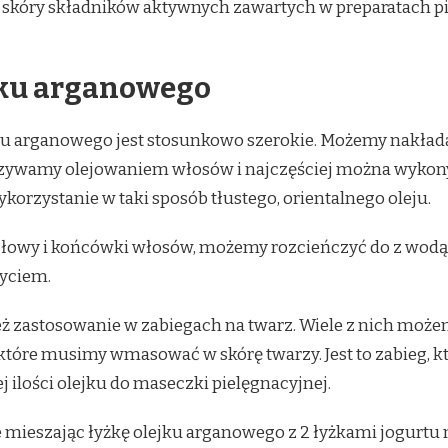
skóry składników aktywnych zawartych w preparatach pi
jku arganowego
u arganowego jest stosunkowo szerokie. Możemy nakłada
 nazywamy olejowaniem włosów i najczęściej można wykony
ykorzystanie w taki sposób tłustego, orientalnego oleju.
łowy i końcówki włosów, możemy rozcieńczyć do z wodą i
myciem.
eż zastosowanie w zabiegach na twarz. Wiele z nich mo
 które musimy wmasować w skórę twarzy. Jest to zabieg, k
 ilości olejku do maseczki pielęgnacyjnej.
mieszając łyżkę olejku arganowego z 2 łyżkami jogurtu n