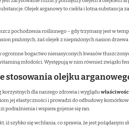
e jest zarysowanie różnicy pomiędzy olejem a olejkiem 
 substancje. Olejek arganowy to ciekła i lotna substancj
łuszcz pochodzenia roślinnego – gdy trzymany jest w temp
nasion prażonych, zaś olejek z nieprażonych nasion drzew
ogromne bogactwo nienasyconych kwasów tłuszczonych,
 witaminą młodości. Występują w nim również związki fen
ze stosowania olejku arganoweg
 korzystnych dla naszego zdrowia i wyglądu
właściwośc
iom jej elastyczności i prowadzi do odbudowy komórkow
i podrażnienia i wspiera gojenie się ran.
akt, iż szybko się wchłania, co sprawia, że jest pożądan