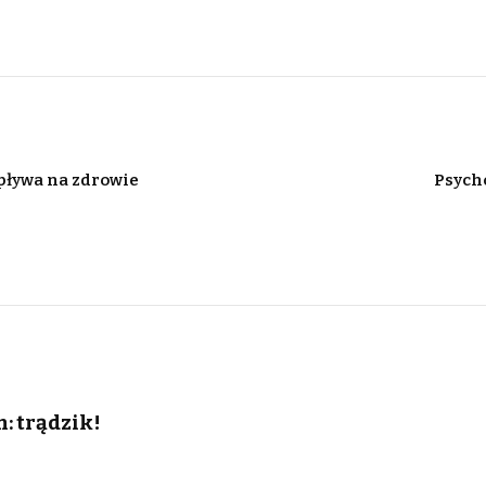
pływa na zdrowie
Psycho
: trądzik!