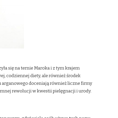
ła się na ternie Maroka i z tym krajem
j, codziennej diety, ale również środek
u arganowego doceniają również liczne firmy
nej rewolucji w kwestii pielęgnacji i urody.