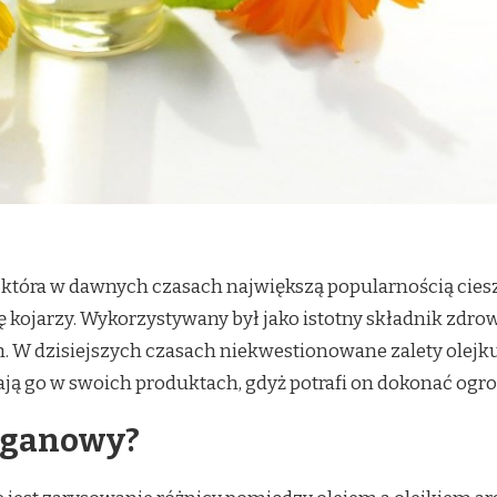
 która w dawnych czasach największą popularnością cieszy
 kojarzy. Wykorzystywany był jako istotny składnik zdrowe
h. W dzisiejszych czasach niekwestionowane zalety olejk
ą go w swoich produktach, gdyż potrafi on dokonać ogrom
arganowy?