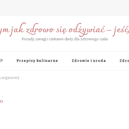
ym jak zdrowo się odżywiać – jeść, 
Porady, uwagi i ciekawe diety dla zdrowego ciała
ć?
Przepisy kulinarne
Zdrowie i uroda
Zdro
j arganowy
KI