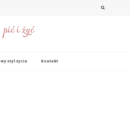
pić i żyć
wy styl życia
Kontakt