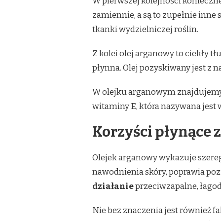
W pierwszej kolejności konieczn
ARGANOWY
zamiennie, a są to zupełnie inne
tkanki wydzielniczej roślin.
Z kolei olej arganowy to ciekły t
płynna. Olej pozyskiwany jest z 
W olejku arganowym znajdujemy 
witaminy E, która nazywana jest
Korzyści płynące 
Olejek arganowy wykazuje szereg
nawodnienia skóry, poprawia poz
działanie
przeciwzapalne, łagodz
Nie bez znaczenia jest również f