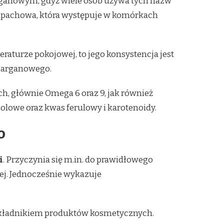
arganowym, gdyż wiele osób używa tych nazw
a zapachowa, która występuje w komórkach
eraturze pokojowej, to jego konsystencja jest
a arganowego.
 głównie Omega 6 oraz 9, jak również
olowe oraz kwas ferulowy i karotenoidy.
o
i
. Przyczynia się m.in. do prawidłowego
ej. Jednocześnie wykazuje
ym składnikiem produktów kosmetycznych.