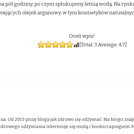
a pół godziny, po czym spłukujemy letnią wodą. Na rynk
ających olejek arganowy, w tym kosmetyków naturalnyc
Oceń wpis!
[Total:
3
Average:
4.7
]
na. Od 2013 piszę bloga jak zdrowo się odżywiać. Na blogu znaj
drowego odżywiania interesuje się modą i bookscrapingiem. Moje