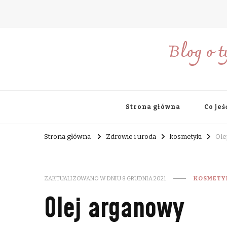
Blog o t
Strona główna
Co jeś
Strona główna
Zdrowie i uroda
kosmetyki
Ole
ZAKTUALIZOWANO W DNIU
8 GRUDNIA 2021
KOSMETY
Olej arganowy