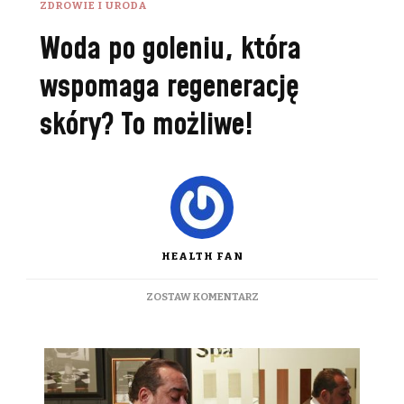
ZDROWIE I URODA
Woda po goleniu, która
wspomaga regenerację
skóry? To możliwe!
HEALTH FAN
DO
ZOSTAW KOMENTARZ
WODA
PO
GOLENIU,
KTÓRA
WSPOMAGA
REGENERACJĘ