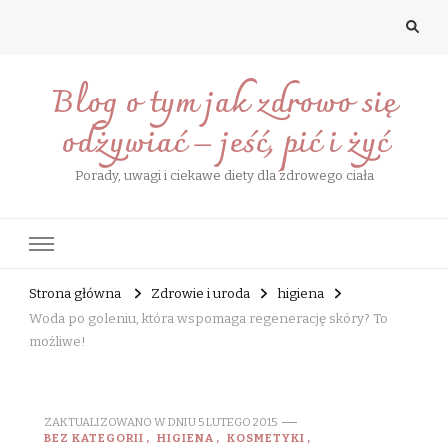
Blog o tym jak zdrowo się
odżywiać – jeść, pić i żyć
Porady, uwagi i ciekawe diety dla zdrowego ciała
Strona główna
Zdrowie i uroda
higiena
Woda po goleniu, która wspomaga regenerację skóry? To
możliwe!
ZAKTUALIZOWANO W DNIU
5 LUTEGO 2015
BEZ KATEGORII
HIGIENA
KOSMETYKI