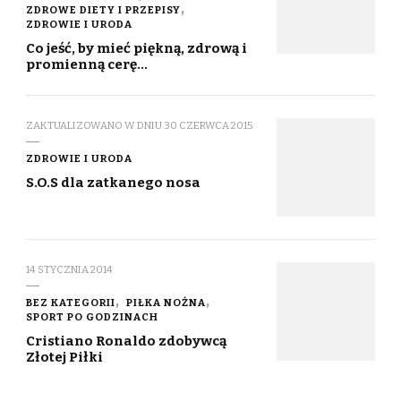
ZDROWE DIETY I PRZEPISY
ZDROWIE I URODA
Co jeść, by mieć piękną, zdrową i
promienną cerę…
ZAKTUALIZOWANO W DNIU
30 CZERWCA 2015
ZDROWIE I URODA
S.O.S dla zatkanego nosa
14 STYCZNIA 2014
BEZ KATEGORII
PIŁKA NOŻNA
SPORT PO GODZINACH
Cristiano Ronaldo zdobywcą
Złotej Piłki