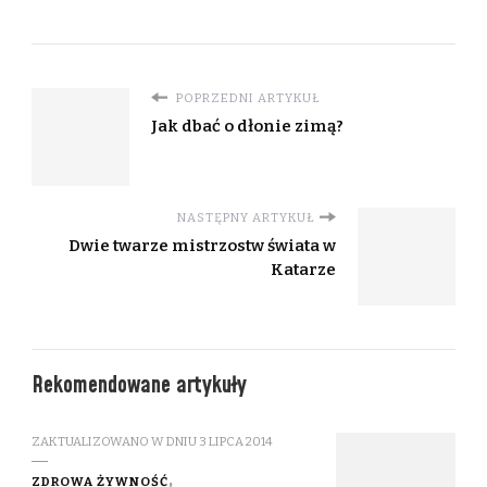
POPRZEDNI ARTYKUŁ
Jak dbać o dłonie zimą?
NASTĘPNY ARTYKUŁ
Dwie twarze mistrzostw świata w
Katarze
Rekomendowane artykuły
ZAKTUALIZOWANO W DNIU
3 LIPCA 2014
ZDROWA ŻYWNOŚĆ