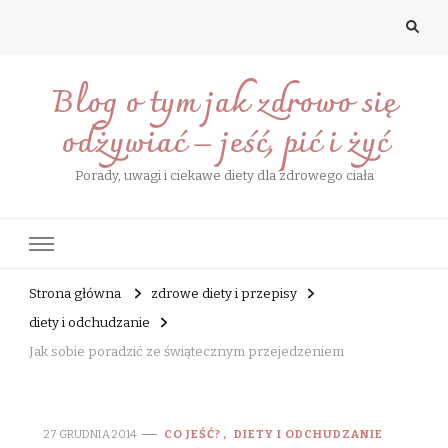
Blog o tym jak zdrowo się
odżywiać – jeść, pić i żyć
Porady, uwagi i ciekawe diety dla zdrowego ciała
Strona główna
zdrowe diety i przepisy
diety i odchudzanie
Jak sobie poradzić ze świątecznym przejedzeniem
27 GRUDNIA 2014
CO JEŚĆ?
DIETY I ODCHUDZANIE