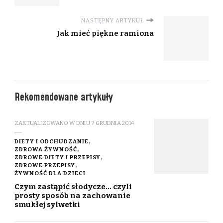
NASTĘPNY ARTYKUŁ
Jak mieć piękne ramiona
Rekomendowane artykuły
ZAKTUALIZOWANO W DNIU
7 GRUDNIA 2014
DIETY I ODCHUDZANIE
ZDROWA ŻYWNOŚĆ
ZDROWE DIETY I PRZEPISY
ZDROWE PRZEPISY
ŻYWNOŚĆ DLA DZIECI
Czym zastąpić słodycze… czyli
prosty sposób na zachowanie
smukłej sylwetki