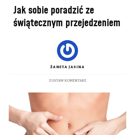
Jak sobie poradzić ze
świątecznym przejedzeniem
ŻANETA JASINA
DO
ZOSTAW KOMENTARZ
JAK
SOBIE
PORADZIĆ
ZE
ŚWIĄTECZNYM
PRZEJEDZENIEM