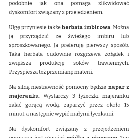
podobnie jak ona pomaga zlikwidować
dyskomfort związany z przejedzeniem.
Ulgę przyniesie także
herbata imbirowa
. Można
ją przyrządzić ze świeżego imbiru lub
sproszkowanego. Ja preferuję pierwszy sposób.
Taka herbata cudownie rozgrzewa żołądek i
zwiększa produkcję soków trawiennych.
Przyspiesza też przemianę materii.
Na silną niestrawność pomocny będzie
napar z
majeranku
. Wystarczy 3 łyżeczki majeranku
zalać gorącą wodą, zaparzyć przez około 15
minut, a następnie wypić małymi łyczkami.
Na dyskomfort związany z przejedzeniem
pomocna jest również
wódka z pieprzem
. Ten