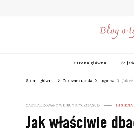
Blog o t
Strona główna
Co jeś
Strona główna
Zdrowie i uroda
higiena
Jak wł
ZAKTUALIZOWANO W DNIU
7 STYCZNIA 2015
HIGIENA
Jak właściwie dba