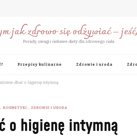
ym jak zdrowo się odżywiać – jeść, 
Porady, uwagi i ciekawe diety dla zdrowego ciała
ć?
Przepisy kulinarne
Zdrowie i uroda
Zdro
aściwie dbać o higienę intymną
KOSMETYKI
ZDROWIE I URODA
ć o higienę intymną