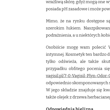
wrażliwą skórę, gdyż mogą one w
posiada pH zasadowe i może pow
Mimo, że na rynku dostępne są
szerokim łukiem. Naszpikowan
podrażnienia, a u niektórych kobi
Osobiście mogę wam polecić VA
intymnej. Kosmetyk ten bardzo de
tylko odświeża, ale także sk
przypadku obfitego pocenia si
vagisil.pl/7-0-Vagisil-Plyn-Odor
odpowiednio skomponowanych skł
W jego składzie znajduje się k
także olejek z drzewa herbacian
Odpowiednia bielizna