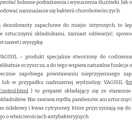
ywołać bolesne podrażnienia i wysuszenia śluzówki. Jak 
odować namnażanie się bakterii chorobotwórczych.
 dezodoranty zapachowe do miejsc intymnych, to lepi
e sztucznymi składnikami, zamiast odświeżyć, spowo
et nawet i wysypkę.
GISIL – produkt specjalnie stworzony do codziennej
likatnie oczyszcza, a do tego wspiera naturalne funkcje 
utecznie zapobiega powstawaniu nieprzyjemnego za
ę lub w przypadku nadmiernej wydzieliny. VAGISIL (
ht
-Control.html
) to preparat składający się ze staranni
adników. Nie zawiera mydła, parabenów, ani sztucznyc
was mlekowy i kwas cytrynowy, które przyczyniają się
ego o właściwościach antybakteryjnych.