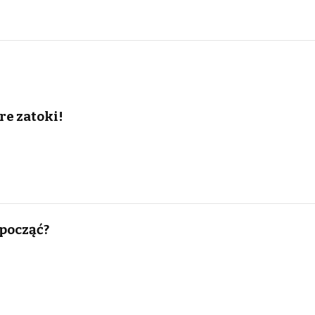
re zatoki!
począć?