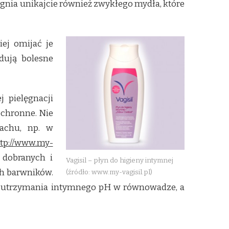
ognia unikajcie również zwykłego mydła, które
ej omijać je
dują bolesne
 pielęgnacji
ochronne. Nie
pachu, np. w
tp://www.my-
e dobranych i
Vagisil – płyn do higieny intymnej
h barwników.
(źródło: www.my-vagisil.pl)
 do utrzymania intymnego pH w równowadze, a