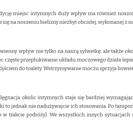
ndycję miejsc intymnych duży wpływ ma również noszona 
 się na noszeniu bielizny niezbyt obcisłej, wykonanej z n
wienny wpływ nie tylko na naszą sylwetkę, ale także oko
ęc częste przepłukiwanie układu moczowego działa lepiej, 
z pójściem do toalety. Wstrzymywanie moczu sprzyja bowi
elęgnacja okolic intymnych staje się bardziej wymagają
ki to jednak nie nadużywajcie ich stosowania. Po tampony
b w trakcie podróży). We wszystkich innych sytuacjach s