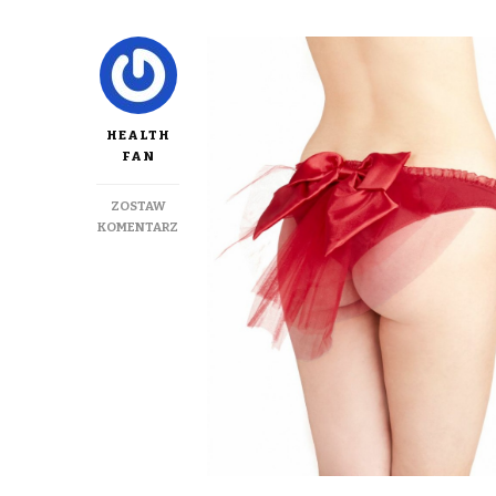
HEALTH
FAN
ZOSTAW
DO
KOMENTARZ
JAK
WŁAŚCIWIE
DBAĆ
O
HIGIENĘ
INTYMNĄ