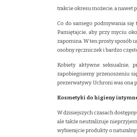
trakcie okresu możecie, a nawet 
Co do samego podmywania się to
Pamiętajcie, aby przy myciu ok
zapomina. W ten prosty sposób u
osobny ręczniczek i bardzo częst
Kobiety aktywne seksualnie, 
zapobiegniemy przenoszeniu się 
prezerwatywy. Uchroni was ona p
Kosmetyki do higieny intymn
W dzisiejszych czasach dostępnyc
ale także neutralizuje nieprzyje
wybierajcie produkty o naturaln