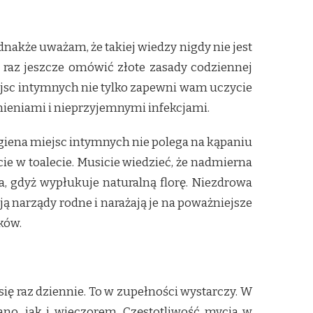
dnakże uważam, że takiej wiedzy nigdy nie jest
ę raz jeszcze omówić złote zasady codziennej
ejsc intymnych nie tylko zapewni wam uczycie
żnieniami i nieprzyjemnymi infekcjami.
giena miejsc intymnych nie polega na kąpaniu
cie w toalecie. Musicie wiedzieć, że nadmierna
a, gdyż wypłukuje naturalną florę. Niezdrowa
ają narządy rodne i narażają je na poważniejsze
ków.
się raz dziennie. To w zupełności wystarczy. W
rano, jak i wieczorem. Częstotliwość mycia w