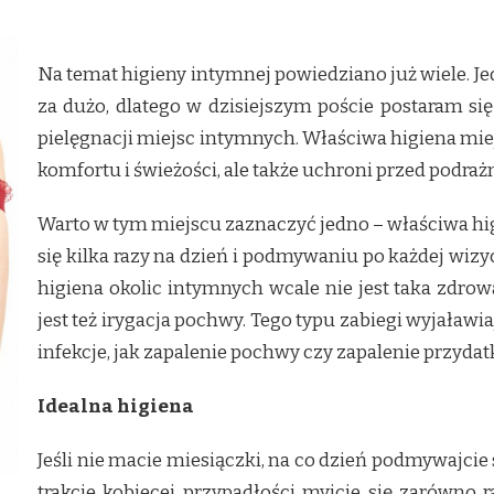
Na temat higieny intymnej powiedziano już wiele. Je
za dużo, dlatego w dzisiejszym poście postaram si
pielęgnacji miejsc intymnych. Właściwa higiena mi
komfortu i świeżości, ale także uchroni przed podra
Warto w tym miejscu zaznaczyć jedno – właściwa hi
się kilka razy na dzień i podmywaniu po każdej wizy
higiena okolic intymnych wcale nie jest taka zdrow
jest też irygacja pochwy. Tego typu zabiegi wyjaławi
infekcje, jak zapalenie pochwy czy zapalenie przydat
Idealna higiena
Jeśli nie macie miesiączki, na co dzień podmywajcie 
trakcie kobiecej przypadłości myjcie się zarówno 