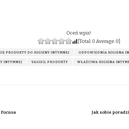
Oceń wpis!
[Total:
0
Average:
0
]
KIE PRODUKTY DO HIGIENY INTYMNEJ
ODPOWIEDNIA HIGIENA I
NY INTYMNEJ
VAGISIL PRODUKTY
WŁAŚCIWA HIGIENA INTYM
 Focusa
Jak sobie poradz