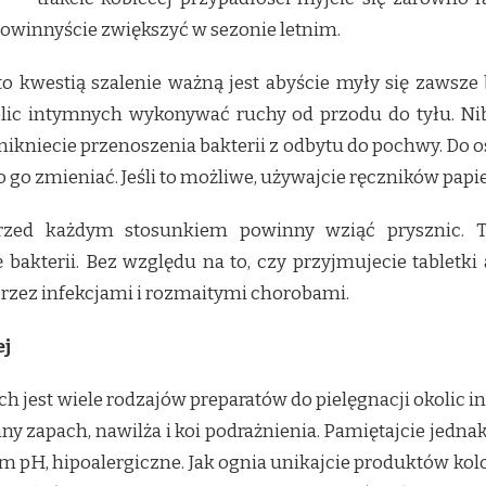
powinnyście zwiększyć w sezonie letnim.
 kwestią szalenie ważną jest abyście myły się zawsze 
olic intymnych wykonywać ruchy od przodu do tyłu. Nib
nikniecie przenoszenia bakterii z odbytu do pochwy. Do 
o go zmieniać. Jeśli to możliwe, używajcie ręczników pa
przed każdym stosunkiem powinny wziąć prysznic. 
bakterii. Bez względu na to, czy przyjmujecie tabletk
rzez infekcjami i rozmaitymi chorobami.
ej
h jest wiele rodzajów preparatów do pielęgnacji okolic i
mny zapach, nawilża i koi podrażnienia. Pamiętajcie jed
ym pH, hipoalergiczne. Jak ognia unikajcie produktów ko