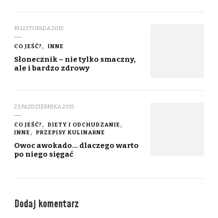
19 LISTOPADA 2015
CO JEŚĆ?
INNE
Słonecznik – nie tylko smaczny,
ale i bardzo zdrowy
23 PAŹDZIERNIKA 2015
CO JEŚĆ?
DIETY I ODCHUDZANIE
INNE
PRZEPISY KULINARNE
Owoc awokado… dlaczego warto
po niego sięgać
Dodaj komentarz