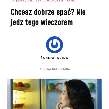
CO JEŚĆ?
DIETY I ODCHUDZANIE
INNE
Chcesz dobrze spać? Nie
jedz tego wieczorem
ŻANETA JASINA
DO
ZOSTAW KOMENTARZ
CHCESZ
DOBRZE
SPAĆ?
NIE
JEDZ
TEGO
WIECZOREM