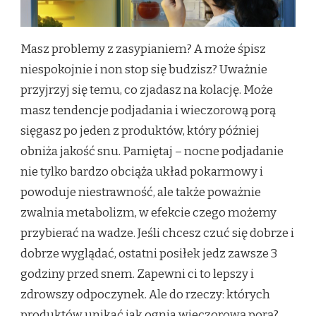
Masz problemy z zasypianiem? A może śpisz
niespokojnie i non stop się budzisz? Uważnie
przyjrzyj się temu, co zjadasz na kolację. Może
masz tendencje podjadania i wieczorową porą
sięgasz po jeden z produktów, który później
obniża jakość snu. Pamiętaj – nocne podjadanie
nie tylko bardzo obciąża układ pokarmowy i
powoduje niestrawność, ale także poważnie
zwalnia metabolizm, w efekcie czego możemy
przybierać na wadze. Jeśli chcesz czuć się dobrze i
dobrze wyglądać, ostatni posiłek jedz zawsze 3
godziny przed snem. Zapewni ci to lepszy i
zdrowszy odpoczynek. Ale do rzeczy: których
produktów unikać jak ognia wieczorową porą?