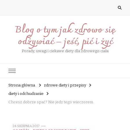
Blog o tym jak zdrowo się
odżywiać – jeść, pić i żyć
Porady, uwagi i ciekawe diety dla zdrowego ciała
Strona główna
zdrowe diety i przepisy
diety i odchudzanie
Chcesz dobrze spać? Nie jedz tego wieczorem
24 SIERPNIA 2017