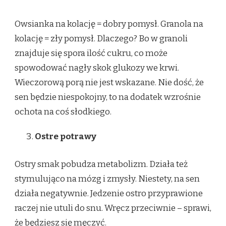
Owsianka na kolację = dobry pomysł. Granola na
kolację = zły pomysł. Dlaczego? Bo w granoli
znajduje się spora ilość cukru, co może
spowodować nagły skok glukozy we krwi.
Wieczorową porą nie jest wskazane. Nie dość, że
sen będzie niespokojny, to na dodatek wzrośnie
ochota na coś słodkiego.
Ostre potrawy
Ostry smak pobudza metabolizm. Działa też
stymulująco na mózg i zmysły. Niestety, na sen
działa negatywnie. Jedzenie ostro przyprawione
raczej nie utuli do snu. Wręcz przeciwnie – sprawi,
że będziesz się męczyć.