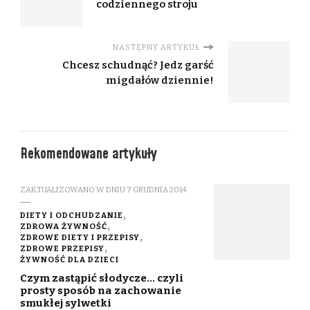
codziennego stroju
NASTĘPNY ARTYKUŁ
Chcesz schudnąć? Jedz garść
migdałów dziennie!
Rekomendowane artykuły
ZAKTUALIZOWANO W DNIU
7 GRUDNIA 2014
DIETY I ODCHUDZANIE
ZDROWA ŻYWNOŚĆ
ZDROWE DIETY I PRZEPISY
ZDROWE PRZEPISY
ŻYWNOŚĆ DLA DZIECI
Czym zastąpić słodycze… czyli
prosty sposób na zachowanie
smukłej sylwetki