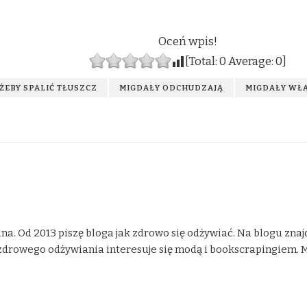
Oceń wpis!
[Total:
0
Average:
0
]
 ŻEBY SPALIĆ TŁUSZCZ
MIGDAŁY ODCHUDZAJĄ
MIGDAŁY WŁ
na. Od 2013 piszę bloga jak zdrowo się odżywiać. Na blogu znaj
drowego odżywiania interesuje się modą i bookscrapingiem. Moje