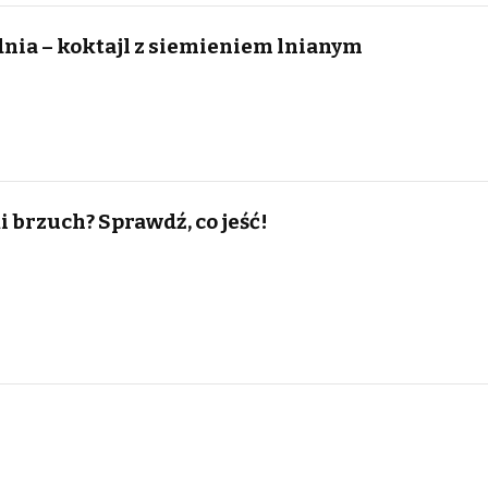
nia – koktajl z siemieniem lnianym
 brzuch? Sprawdź, co jeść!