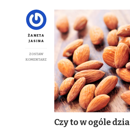
ŻANETA
JASINA
ZOSTAW
DO
KOMENTARZ
CHCESZ
SCHUDNĄĆ?
JEDZ
GARŚĆ
MIGDAŁÓW
DZIENNIE!
Czy to w ogóle dzia