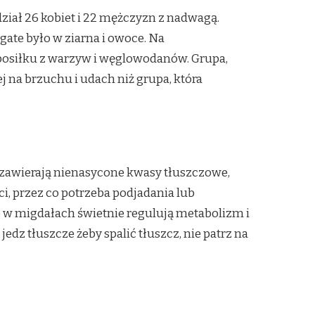
ział 26 kobiet i 22 mężczyzn z nadwagą.
gate było w ziarna i owoce. Na
o posiłku z warzyw i węglowodanów. Grupa,
j na brzuchu i udach niż grupa, która
em zawierają nienasycone kwasy tłuszczowe,
, przez co potrzeba podjadania lub
te w migdałach świetnie regulują metabolizm i
edz tłuszcze żeby spalić tłuszcz, nie patrz na