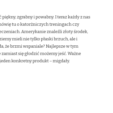
 piękny, zgrabny i powabny. I teraz każdy z nas
mówię tu o katorżniczych treningach czy
czeniach. Amerykanie znaleźli złoty środek,
emy mieli nie tylko płaski brzuch, ale i
a, że brzmi wspaniale? Najlepsze w tym
że zamiast się głodzić możemy jeść. Ważne
n jeden konkretny produkt – migdały.