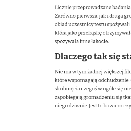
Licznie przeprowadzane badania w
Zarówno pierwsza, jak i druga gr
obiad uczestnicy testu spożywali
która jako przekąskę otrzymywała
spożywała inne łakocie.
Dlaczego tak się st
Nie ma w tym żadnej większej fil
które wspomagają odchudzenie. O
skubnięcia czegoś w ogóle się ni
zapobiegają gromadzeniu się tkank
niego dziwnie. Jest to bowiem cz