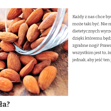
Każdy z nas chce być
może taki być. Nie 
dietetycznych wyrze
dzięki któremu będzi
zgrabne nogi! Prawd
wszystkim jest to, 
jednak, aby jeść te
ła?