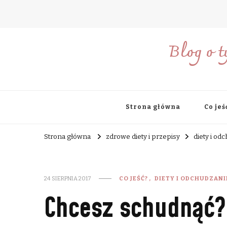
Blog o t
Strona główna
Co jeś
Strona główna
zdrowe diety i przepisy
diety i od
24 SIERPNIA 2017
CO JEŚĆ?
DIETY I ODCHUDZANI
Chcesz schudnąć? 