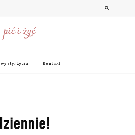
pić i żyć
wy styl życia
Kontakt
ziennie!