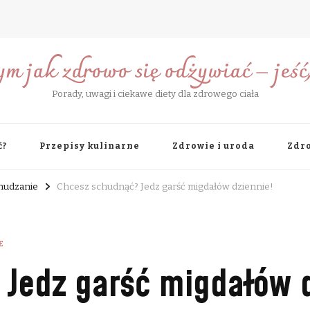
ym jak zdrowo się odżywiać – jeść, 
Porady, uwagi i ciekawe diety dla zdrowego ciała
ć?
Przepisy kulinarne
Zdrowie i uroda
Zdro
chudzanie
Chcesz schudnąć? Jedz garść migdałów dziennie!
E
Jedz garść migdałów d