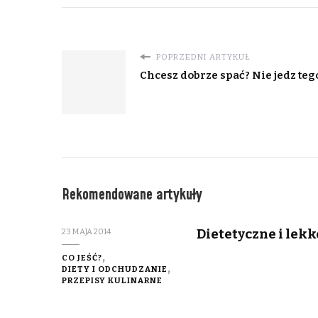
POPRZEDNI ARTYKUŁ
Chcesz dobrze spać? Nie jedz te
Rekomendowane artykuły
Dietetyczne i lek
23 MAJA 2014
CO JEŚĆ?
DIETY I ODCHUDZANIE
PRZEPISY KULINARNE