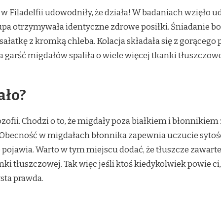
 Filadelfii udowodniły, że działa! W badaniach wzięło ud
upa otrzymywała identyczne zdrowe posiłki. Śniadanie bo
 sałatkę z kromką chleba. Kolacja składała się z gorąceg
 garść migdałów spaliła o wiele więcej tkanki tłuszczowe
ało?
ozofii. Chodzi o to, że migdały poza białkiem i błonniki
becność w migdałach błonnika zapewnia uczucie sytości
e pojawia. Warto w tym miejscu dodać, że tłuszcze zawar
i tłuszczowej. Tak więc jeśli ktoś kiedykolwiek powie ci, j
ysta prawda.