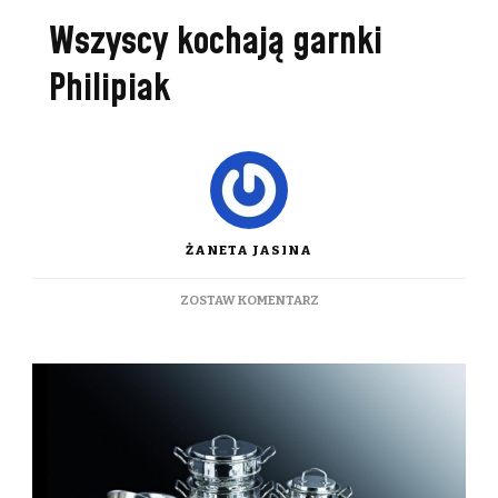
Wszyscy kochają garnki
Philipiak
ŻANETA JASINA
DO
ZOSTAW KOMENTARZ
WSZYSCY
KOCHAJĄ
GARNKI
PHILIPIAK