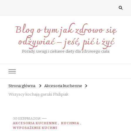
Blog o tym jak zdrowo się
odżywiać – jeść, pić i żyć
Porady, uwagi i ciekawe diety dla zdrowego ciała
Strona główna
Akcesoria kuchenne
Wszyscy kochają garnki Philipiak
30 SIERPNIA 2014
AKCESORIA KUCHENNE
KUCHNIA
WYPOSAŻENIE KUCHNI