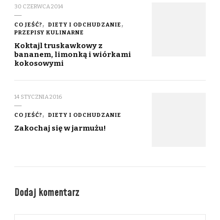
30 CZERWCA 2014
CO JEŚĆ?
DIETY I ODCHUDZANIE
PRZEPISY KULINARNE
Koktajl truskawkowy z
bananem, limonką i wiórkami
kokosowymi
14 STYCZNIA 2016
CO JEŚĆ?
DIETY I ODCHUDZANIE
Zakochaj się w jarmużu!
Dodaj komentarz