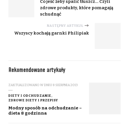
Co jeść żeby spalić tłuszcz… Czyli
zdrowe produkty, które pomagają
schudnąć
NASTĘPNY ARTYKUŁ
Wszyscy kochają garnki Philipiak
Rekomendowane artykuły
ZAKTUALIZOWANO W DNIU
8 SIERPNIA 2013
DIETY I ODCHUDZANIE
ZDROWE DIETY I PRZEPISY
Modny sposób na odchudzanie –
dieta 8 godzinna