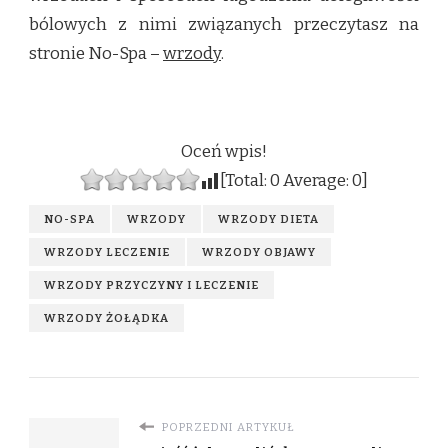
bólowych z nimi związanych przeczytasz na
stronie No-Spa –
wrzody
.
Oceń wpis!
[Total:
0
Average:
0
]
NO-SPA
WRZODY
WRZODY DIETA
WRZODY LECZENIE
WRZODY OBJAWY
WRZODY PRZYCZYNY I LECZENIE
WRZODY ŻOŁĄDKA
POPRZEDNI ARTYKUŁ