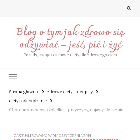
Blog o tym jak zdrowo się
odżywiać – jeść, pić i żyć
Porady, uwagi i ciekawe diety dla zdrowego ciała
Strona główna
zdrowe diety i przepisy
diety i odchudzanie
Choroba wrzodowa żołądka – przyczyny, objawy i leczenie
ZAKTUALIZOWANO W DNIU
1 WRZEŚNIA 2014