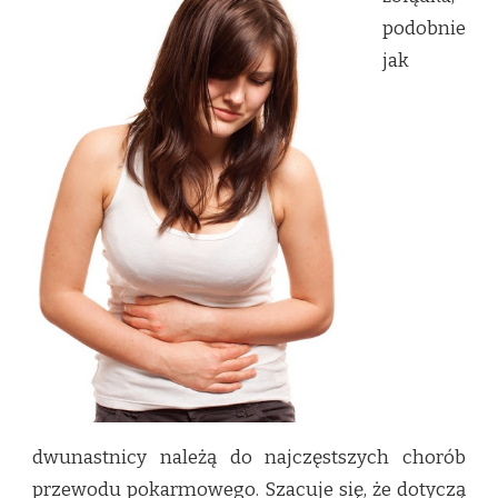
OBJAWY
podobnie
I
LECZENIE
jak
dwunastnicy należą do najczęstszych chorób
przewodu pokarmowego. Szacuje się, że dotyczą