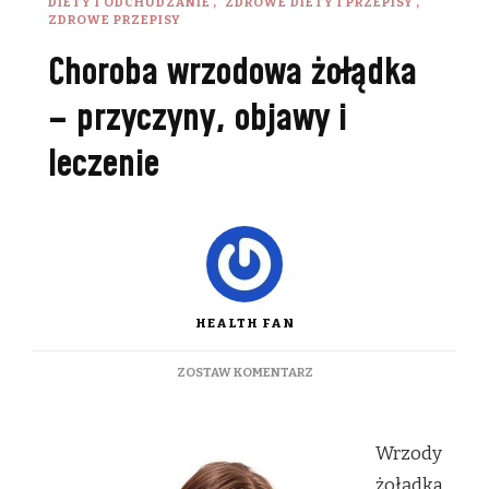
DIETY I ODCHUDZANIE
ZDROWE DIETY I PRZEPISY
ZDROWE PRZEPISY
Choroba wrzodowa żołądka
– przyczyny, objawy i
leczenie
HEALTH FAN
DO
ZOSTAW KOMENTARZ
CHOROBA
WRZODOWA
ŻOŁĄDKA
Wrzody
–
PRZYCZYNY,
żołądka,