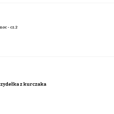
moc - cz.2
zydełka z kurczaka