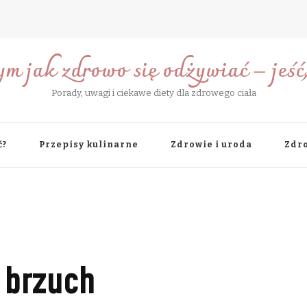
ym jak zdrowo się odżywiać – jeść, 
Porady, uwagi i ciekawe diety dla zdrowego ciała
ć?
Przepisy kulinarne
Zdrowie i uroda
Zdro
 brzuch