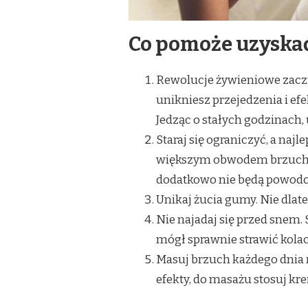
Co pomoże uzyskać
Rewolucje żywieniowe zaczn
unikniesz przejedzenia i efe
Jedząc o stałych godzinach
Staraj się ograniczyć, a na
większym obwodem brzucha i
dodatkowo nie będą powod
Unikaj żucia gumy. Nie dlat
Nie najadaj się przed snem.
mógł sprawnie strawić kolacj
Masuj brzuch każdego dnia r
efekty, do masażu stosuj kr