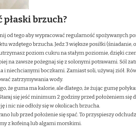
 płaski brzuch?
ij od tego aby wypracować regularność spożywanych posił
ktu wzdętego brzucha. Jedz 3 większe posiłki (śniadanie, o
, utrzymasz poziom cukru na stałym poziomie, dzięki cze
jlepiej na zawsze pożegnaj się z solonymi potrawami. Sól 
 niechcianymi boczkami. Zamiast soli, używaj ziół. Rów
ować zatrzymywania wody.
ego, że guma ma kalorie, ale dlatego, że żując gumę połyk
 Staraj się jeść minimum 2 godziny przed położeniem się 
ę i nic nie odłoży się w okolicach brzucha.
ano lub przed położenie się spać. To przyspieszy odchudz
emy z kofeiną lub algami morskimi.