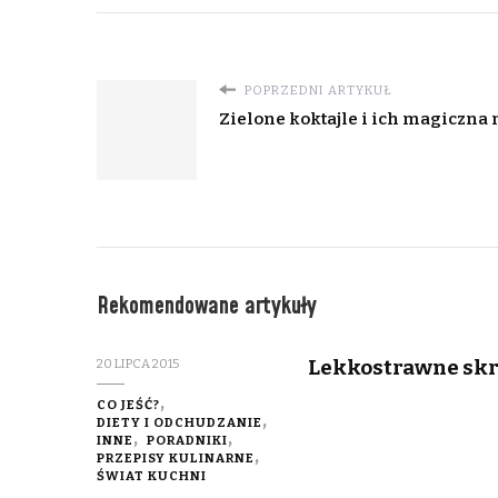
POPRZEDNI ARTYKUŁ
Zielone koktajle i ich magiczna 
Rekomendowane artykuły
Lekkostrawne skr
20 LIPCA 2015
CO JEŚĆ?
DIETY I ODCHUDZANIE
INNE
PORADNIKI
PRZEPISY KULINARNE
ŚWIAT KUCHNI