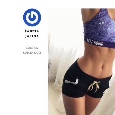
ŻANETA
JASINA
ZOSTAW
DO
KOMENTARZ
SPOSOBY
NA
PŁASKI
BRZUCH