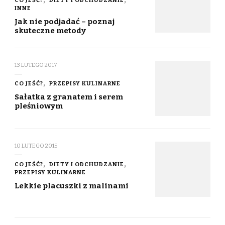
CO JEŚĆ?
DIETY I ODCHUDZANIE
INNE
Jak nie podjadać – poznaj
skuteczne metody
13 LUTEGO 2017
CO JEŚĆ?
PRZEPISY KULINARNE
Sałatka z granatem i serem
pleśniowym
10 LUTEGO 2015
CO JEŚĆ?
DIETY I ODCHUDZANIE
PRZEPISY KULINARNE
Lekkie placuszki z malinami