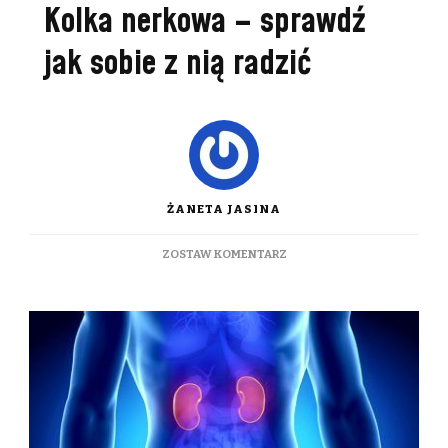
Kolka nerkowa – sprawdź
jak sobie z nią radzić
ŻANETA JASINA
DO
ZOSTAW KOMENTARZ
KOLKA
NERKOWA
–
SPRAWDŹ
JAK
SOBIE
Z
NIĄ
RADZIĆ