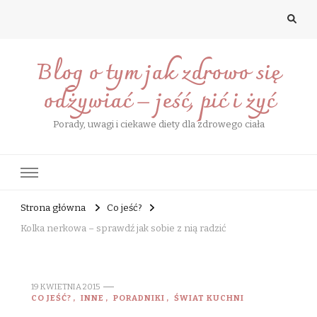
Blog o tym jak zdrowo się
odżywiać – jeść, pić i żyć
Porady, uwagi i ciekawe diety dla zdrowego ciała
Strona główna
Co jeść?
Kolka nerkowa – sprawdź jak sobie z nią radzić
19 KWIETNIA 2015
CO JEŚĆ?
INNE
PORADNIKI
ŚWIAT KUCHNI