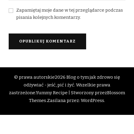
Zapamiętaj moje dane w tej przeglądarce podczas
pisania kolejnych komentarzy.
© prawa autorskie2026
Blog o tym jak zdrowo się
odżywiać - jeść, pić i żyć
. Wszelkie prawa
zastrzeżone.
Yummy Recipe | Stworzony przez
Blossom
Themes
.Zasilana przez:
WordPress
.