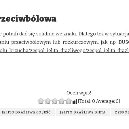
rzeciwbólowa
iwe potrafi dać się solidnie we znaki. Dlatego też w sytuac
łaniu przeciwbólowym lub rozkurczowym, jak np. BUSC
olu_brzucha/zespol_jelita_drazliwego/zespol_jelita_draz
Oceń wpis!
[Total:
0
Average:
0
]
JELITO DRAŻLIWE CO JEŚĆ
JELITO DRAŻLIWE DIETA
ZESPÓŁ