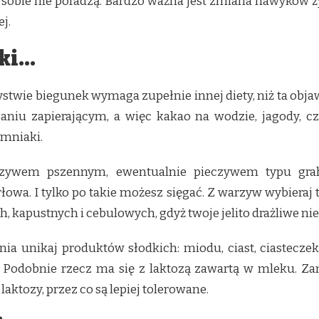
sobie nie poradzą. Bardzo ważna jest zmiana nawyków żyw
j.
nki…
stwie biegunek wymaga zupełnie innej diety, niż ta obja
niu zapierającym, a więc kakao na wodzie, jagody, cze
emniaki.
czywem pszennym, ewentualnie pieczywem typu gra
owa. I tylko po takie możesz sięgać. Z warzyw wybieraj 
 kapustnych i cebulowych, gdyż twoje jelito drażliwe nie 
 ognia unikaj produktów słodkich: miodu, ciast, ciastec
 Podobnie rzecz ma się z laktozą zawartą w mleku. Zami
laktozy, przez co są lepiej tolerowane.