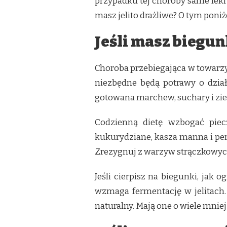
przypadku tej choroby same leki 
masz jelito drażliwe? O tym poniże
Jeśli masz biegu
Choroba przebiegająca w towarzy
niezbędne będą potrawy o działa
gotowana marchew, suchary i zi
Codzienną dietę wzbogać pie
kukurydziane, kasza manna i perł
Zrezygnuj z warzyw strączkowych,
Jeśli cierpisz na biegunki, jak
wzmaga fermentację w jelitach.
naturalny. Mają one o wiele mniej 