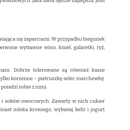
ieniowych. Jaka dieta będzie najlepsza, jeśli
wiająca się zaparciami. W przypadku biegunek
rwone wytrawne wino, kisiel, galaretki, ryż,
ham. Dobrze tolerowane są również kasze
tylko korzenne – pietruszkę seler, marchewkę.
poradzi sobie z nimi.
zek i soków owocowych. Zawarty w nich cukier
ast mleka krowiego, wybieraj kefir i jogurt