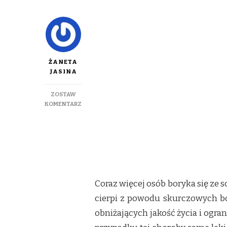
ŻANETA
JASINA
ZOSTAW
DO
KOMENTARZ
DIETA
W
ZESPOLE
JELITA
DRAŻLIWEGO
Coraz więcej osób boryka się ze
cierpi z powodu skurczowych bó
obniżających jakość życia i ogra