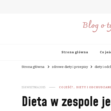
Blog o t
Strona główna
Co jeś
Strona główna
zdrowe diety i przepisy
diety i od
15 KWIETNIA 2015
CO JEŚĆ?
DIETY I ODCHUDZAN
Dieta w zespole je