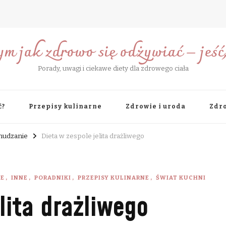
ym jak zdrowo się odżywiać – jeść, 
Porady, uwagi i ciekawe diety dla zdrowego ciała
ć?
Przepisy kulinarne
Zdrowie i uroda
Zdro
chudzanie
Dieta w zespole jelita drażliwego
IE
INNE
PORADNIKI
PRZEPISY KULINARNE
ŚWIAT KUCHNI
lita drażliwego