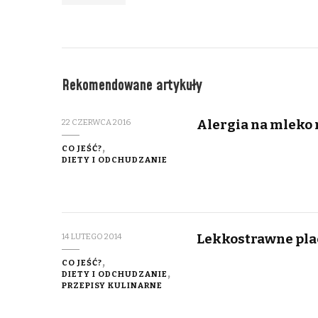
Rekomendowane artykuły
Alergia na mleko m
22 CZERWCA 2016
CO JEŚĆ?
DIETY I ODCHUDZANIE
Lekkostrawne pl
14 LUTEGO 2014
CO JEŚĆ?
DIETY I ODCHUDZANIE
PRZEPISY KULINARNE