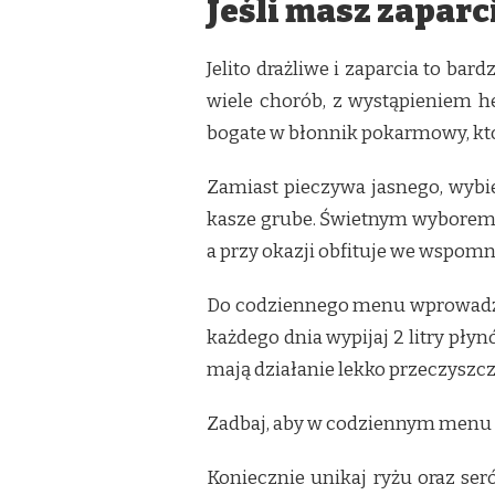
Jeśli masz zapar
Jelito drażliwe i zaparcia to b
wiele chorób, z wystąpieniem he
bogate w błonnik pokarmowy, który 
Zamiast pieczywa jasnego, wybi
kasze grube. Świetnym wyborem j
a przy okazji obfituje we wspomn
Do codziennego menu wprowadź o
każdego dnia wypijaj 2 litry pł
mają działanie lekko przeczyszcz
Zadbaj, aby w codziennym menu g
Koniecznie unikaj ryżu oraz ser