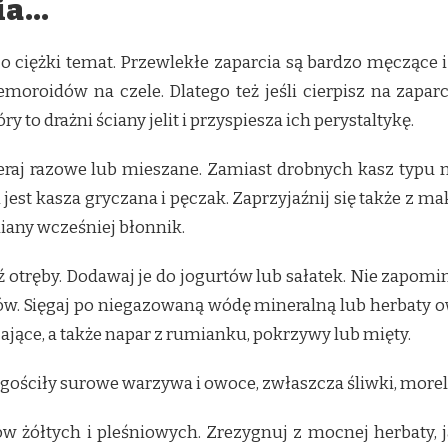
cia…
ardzo ciężki temat. Przewlekłe zaparcia są bardzo męczą
moroidów na czele. Dlatego też jeśli cierpisz na zaparc
to drażni ściany jelit i przyspiesza ich perystaltykę.
eraj razowe lub mieszane. Zamiast drobnych kasz typu 
est kasza gryczana i pęczak. Zaprzyjaźnij się także z 
iany wcześniej błonnik.
tręby. Dodawaj je do jogurtów lub sałatek. Nie zapomin
ynów. Sięgaj po niegazowaną wódę mineralną lub herbaty 
ające, a także napar z rumianku, pokrzywy lub mięty.
ościły surowe warzywa i owoce, zwłaszcza śliwki, morele
ów żółtych i pleśniowych. Zrezygnuj z mocnej herbaty,