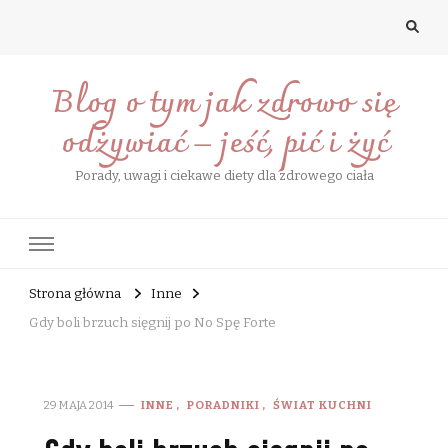
Blog o tym jak zdrowo się
odżywiać – jeść, pić i żyć
Porady, uwagi i ciekawe diety dla zdrowego ciała
Strona główna
Inne
Gdy boli brzuch sięgnij po No Spę Forte
29 MAJA 2014
INNE
PORADNIKI
ŚWIAT KUCHNI