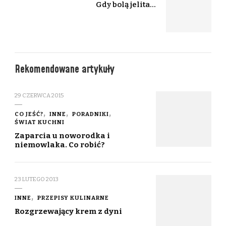
Gdy bolą jelita…
Rekomendowane artykuły
29 CZERWCA 2015
CO JEŚĆ?
INNE
PORADNIKI
ŚWIAT KUCHNI
Zaparcia u noworodka i
niemowlaka. Co robić?
23 LUTEGO 2013
INNE
PRZEPISY KULINARNE
Rozgrzewający krem z dyni