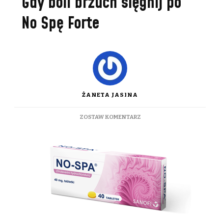
Gdy boli brzuch sięgnij po
No Spę Forte
ŻANETA JASINA
DO
ZOSTAW KOMENTARZ
GDY
BOLI
BRZUCH
SIĘGNIJ
PO
NO
SPĘ
FORTE