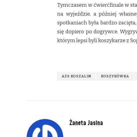
Tymczasem w ćwierćfinale w star
na wyjeździe, a później własn
spotkaniach była bardzo zacięt
się dopiero po dogrywce. Wygry
którym lepsi byli koszykarze z So
AZS KOSZALIN
KOSZYKÓWKA
Żaneta Jasina