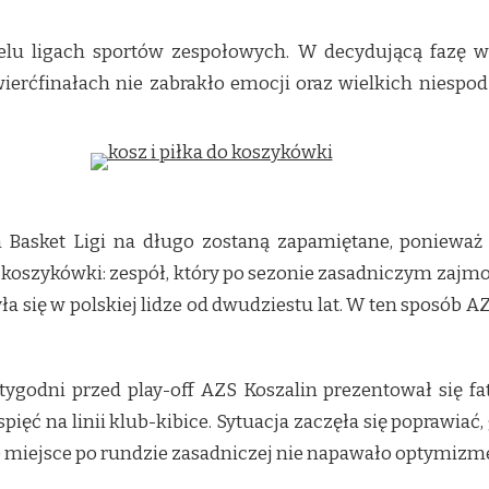
elu ligach sportów zespołowych. W decydującą fazę we
wierćfinałach nie zabrakło emocji oraz wielkich niespod
 Basket Ligi na długo zostaną zapamiętane, ponieważ
j koszykówki: zespół, który po sezonie zasadniczym zajm
ła się w polskiej lidze od dwudziestu lat. W ten sposób A
 tygodni przed play-off AZS Koszalin prezentował się 
spięć na linii klub-kibice. Sytuacja zaczęła się poprawiać,
e miejsce po rundzie zasadniczej nie napawało optymiz