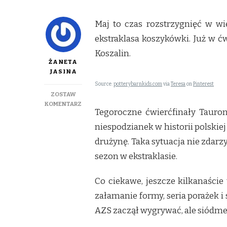
Maj to czas rozstrzygnięć w wi
ekstraklasa koszykówki. Już w ć
Koszalin.
ŻANETA
JASINA
Source:
potterybarnkids.com
via
Teresa
on
Pinterest
ZOSTAW
DO
KOMENTARZ
Tegoroczne ćwierćfinały Tauron
AZS
KOSZALIN
niespodzianek w historii polskie
NIESPODZIANKĄ
drużynę. Taka sytuacja nie zdarzy
FINAŁU
TAURON
sezon w ekstraklasie.
BASKET
LIGI
Co ciekawe, jeszcze kilkanaście
załamanie formy, seria porażek i 
AZS zaczął wygrywać, ale siódm