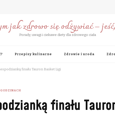
ym jak zdrowo się odżywiać – jeść, 
Porady, uwagi i ciekawe diety dla zdrowego ciała
ć?
Przepisy kulinarne
Zdrowie i uroda
Zdro
iespodzianką finału Tauron Basket Ligi
 GODZINACH
podzianką finału Tauro