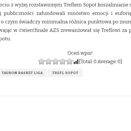
ciu z wyżej rozstawionym Treflem Sopot koszalinianie sp
ej publiczności zafundowali mnóstwo emocji i eufori
a, o czym świadczy minimalna różnica punktowa po zs
wając w ćwierćfinale AZS zrewanżował się Treflowi za
potu.
Oceń wpis!
[Total:
0
Average:
0
]
TAURON BASKET LIGA
TREFL SOPOT