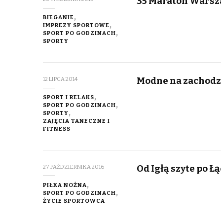
35 Maraton Warsz
BIEGANIE
IMPREZY SPORTOWE
SPORT PO GODZINACH
SPORTY
Modne na zachodzi
12 LIPCA 2014
SPORT I RELAKS
SPORT PO GODZINACH
SPORTY
ZAJĘCIA TANECZNE I
FITNESS
Od Igłą szyte po Ł
27 PAŹDZIERNIKA 2016
PIŁKA NOŻNA
SPORT PO GODZINACH
ŻYCIE SPORTOWCA