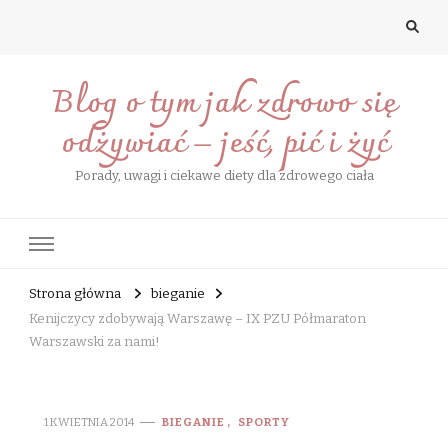
Blog o tym jak zdrowo się
odżywiać – jeść, pić i żyć
Porady, uwagi i ciekawe diety dla zdrowego ciała
Strona główna
bieganie
Kenijczycy zdobywają Warszawę – IX PZU Półmaraton
Warszawski za nami!
1 KWIETNIA 2014
BIEGANIE
SPORTY