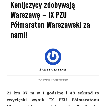
Kenijczycy zdobywają
Warszawę – IX PZU
Półmaraton Warszawski za
nami!
ŻANETA JASINA
DO
ZOSTAW KOMENTARZ
KENIJCZYCY
ZDOBYWAJĄ
21 km 97 m w 1 godzinę i 48 sekund to
WARSZAWĘ
–
zwycięski wynik IX PZU Półmaratonu
IX