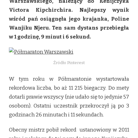
Warszawskiego, należący do Kenijczyka
PZU
PÓŁMARATON
Victora Kipchirchira. Najlepszy wynik
WARSZAWSKI
wśród pań osiągnęła jego krajanka, Poline
ZA
NAMI!
Wanjiku Njeru. Ten sam dystans przebiegła
w 1 godzinę, 9 minut i 6 sekund.
Źródło Pinterest
W tym roku w Półmaratonie wystartowała
rekordowa liczba, bo aż 11 215 biegaczy. Do mety
dotarli prawie wszyscy (nie udało się to jedynie 57
osobom). Ostatni uczestnik przekroczył ją po 3
godzinach 26 minutach i 11 sekundach.
Obecny mistrz pobił rekord ustanowiony w 2011