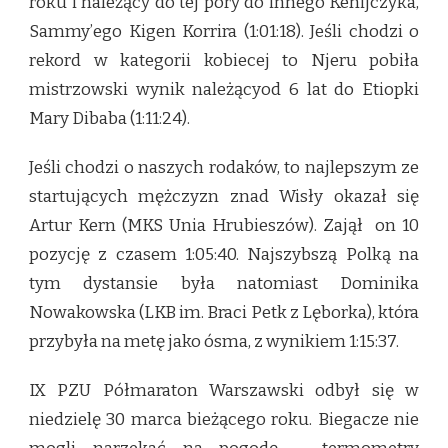
roku i należący do tej pory do innego Kenijczyka,
Sammy’ego Kigen Korrira (1:01:18). Jeśli chodzi o
rekord w kategorii kobiecej to Njeru pobiła
mistrzowski wynik należącyod 6 lat do Etiopki
Mary Dibaba (1:11:24).
Jeśli chodzi o naszych rodaków, to najlepszym ze
startujących mężczyzn znad Wisły okazał się
Artur Kern (MKS Unia Hrubieszów). Zajął on 10
pozycję z czasem 1:05:40. Najszybszą Polką na
tym dystansie była natomiast Dominika
Nowakowska (LKB im. Braci Petk z Lęborka), która
przybyła na metę jako ósma, z wynikiem 1:15:37.
IX PZU Półmaraton Warszawski odbył się w
niedzielę 30 marca bieżącego roku. Biegacze nie