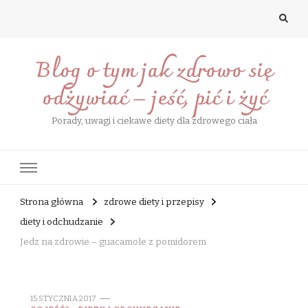
Blog o tym jak zdrowo się
odżywiać – jeść, pić i żyć
Porady, uwagi i ciekawe diety dla zdrowego ciała
Strona główna
zdrowe diety i przepisy
diety i odchudzanie
Jedz na zdrowie – guacamole z pomidorem
15 STYCZNIA 2017