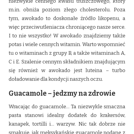
niezwykle cennego kwasu tłuszczowego, który
m.in. obniża poziom złego cholesterolu. Poza
tym, awokado to doskonałe źródło likopenu, a
więc przeciwutleniacza chroniącego nasze serce.
I to nie wszystko! W awokado znajdziemy także
potas i wiele cennych witamin. Warto wspomnieć
tu o witaminach z grupy B, a także witaminach A,
C i E. Szalenie cennym składnikiem znajdującym
się również w awokado jest luteina – turbo
doładowanie dla kondycji naszych oczu.
Guacamole – jedzmy na zdrowie
Wracając do guacamole… Ta niezwykle smaczna
pasta stanowi idealny dodatek do krakersów,
kanapek, tortilli i… warzyw. Nic tak dobrze nie
smakuje, jak meksykańskie guacamole podane z