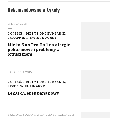
Rekomendowane artykuły
17 LIPCA 2016
CO JEŚĆ?
DIETY I ODCHUDZANIE
PORADNIKI
ŚWIAT KUCHNI
Mleko Nan Pro Ha 1 na alergie
pokarmowe i problemy z
brzuszkiem
10 GRUDNIA 2015
CO JEŚĆ?
DIETY I ODCHUDZANIE
PRZEPISY KULINARNE
Lekki chlebek bananowy
ZAKTUALIZOWANO W DNIU
20 STYCZNIA 2018