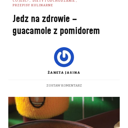
CO JEŚĆ?
DIETY I ODCHUDZANIE
PRZEPISY KULINARNE
Jedz na zdrowie –
guacamole z pomidorem
ŻANETA JASINA
DO
ZOSTAW KOMENTARZ
JEDZ
NA
ZDROWIE
–
GUACAMOLE
Z
POMIDOREM