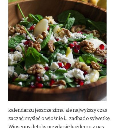
kalendarzu jeszcze zima, ale najwyższy czas
zacząć myśleć o wiośnie i… zadbać o sylwetkę.
Wiosenny detoks przyda się każdemu z nas,