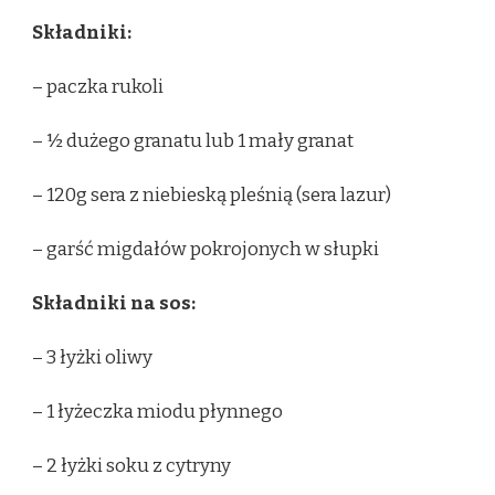
Składniki:
– paczka rukoli
– ½ dużego granatu lub 1 mały granat
– 120g sera z niebieską pleśnią (sera lazur)
– garść migdałów pokrojonych w słupki
Składniki na sos:
– 3 łyżki oliwy
– 1 łyżeczka miodu płynnego
– 2 łyżki soku z cytryny