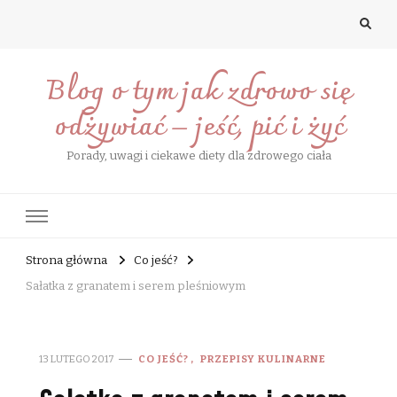
Blog o tym jak zdrowo się
odżywiać – jeść, pić i żyć
Porady, uwagi i ciekawe diety dla zdrowego ciała
Strona główna
Co jeść?
Sałatka z granatem i serem pleśniowym
13 LUTEGO 2017
CO JEŚĆ?
PRZEPISY KULINARNE