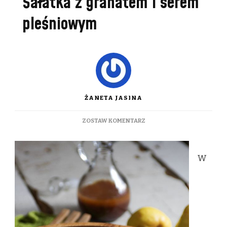
Sałatka z granatem i serem
pleśniowym
ŻANETA JASINA
DO
ZOSTAW KOMENTARZ
SAŁATKA
Z
GRANATEM
W
I
SEREM
PLEŚNIOWYM