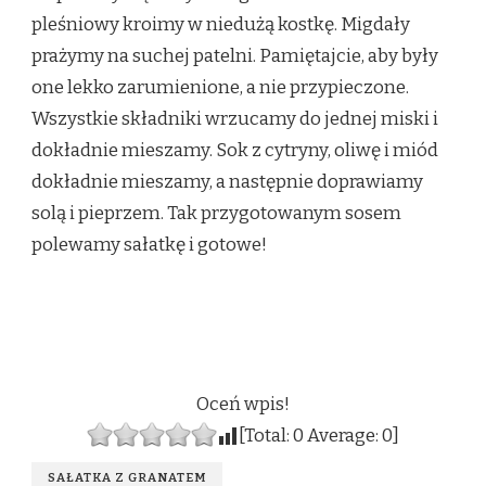
pleśniowy kroimy w niedużą kostkę. Migdały
prażymy na suchej patelni. Pamiętajcie, aby były
one lekko zarumienione, a nie przypieczone.
Wszystkie składniki wrzucamy do jednej miski i
dokładnie mieszamy. Sok z cytryny, oliwę i miód
dokładnie mieszamy, a następnie doprawiamy
solą i pieprzem. Tak przygotowanym sosem
polewamy sałatkę i gotowe!
Oceń wpis!
[Total:
0
Average:
0
]
SAŁATKA Z GRANATEM