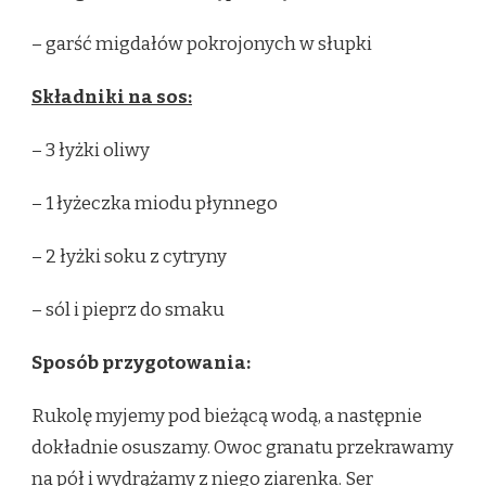
– garść migdałów pokrojonych w słupki
Składniki na sos:
– 3 łyżki oliwy
– 1 łyżeczka miodu płynnego
– 2 łyżki soku z cytryny
– sól i pieprz do smaku
Sposób przygotowania:
Rukolę myjemy pod bieżącą wodą, a następnie
dokładnie osuszamy. Owoc granatu przekrawamy
na pół i wydrążamy z niego ziarenka. Ser