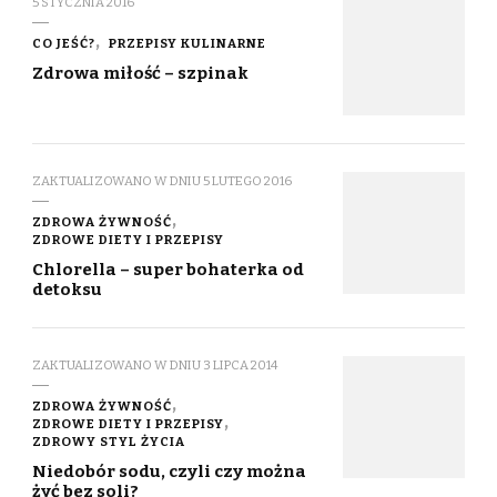
5 STYCZNIA 2016
CO JEŚĆ?
PRZEPISY KULINARNE
Zdrowa miłość – szpinak
ZAKTUALIZOWANO W DNIU
5 LUTEGO 2016
ZDROWA ŻYWNOŚĆ
ZDROWE DIETY I PRZEPISY
Chlorella – super bohaterka od
detoksu
ZAKTUALIZOWANO W DNIU
3 LIPCA 2014
ZDROWA ŻYWNOŚĆ
ZDROWE DIETY I PRZEPISY
ZDROWY STYL ŻYCIA
Niedobór sodu, czyli czy można
żyć bez soli?