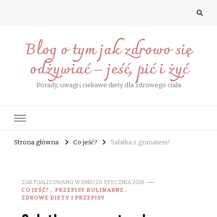
Blog o tym jak zdrowo się
odżywiać – jeść, pić i żyć
Porady, uwagi i ciekawe diety dla zdrowego ciała
Strona główna
Co jeść?
Sałatka z granatem!
ZAKTUALIZOWANO W DNIU
20 STYCZNIA 2018
CO JEŚĆ?
PRZEPISY KULINARNE
ZDROWE DIETY I PRZEPISY