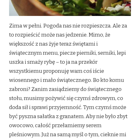
Zima w pełni. Pogoda nas nie rozpieszcza. Ale za
to rozpieścić może nas jedzenie. Mimo, że
większość z nas żyje teraz świętami i
świątecznym menu, piecze pierniki, serniki, lepi
uszka i smaży rybę – to ja na przekór
wszystkiemu proponuję wam coś iście
wiosennego i mało świątecznego. Bo kto komu
zabroni? Zanim zasiądziemy do świątecznego
stołu, musimy pożywić się czymś zdrowym, co
doda sił i sprawi przyjemność. Tym czymś może
być pyszna sałatka z granatem. Aby nie było zbyt
owocowo, całość przełamiemy serem
pleśniowym. Już na samą myśl o tym, cieknie mi