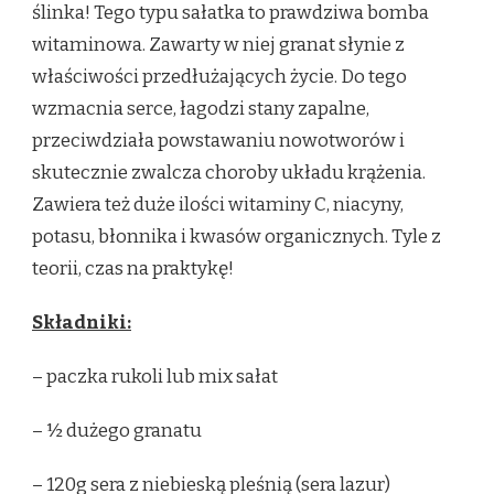
ślinka! Tego typu sałatka to prawdziwa bomba
witaminowa.
Zawarty w niej granat słynie z
właściwości przedłużających życie. Do tego
wzmacnia serce, łagodzi stany zapalne,
przeciwdziała powstawaniu nowotworów i
skutecznie zwalcza choroby układu krążenia.
Zawiera też duże ilości witaminy C, niacyny,
potasu, błonnika i kwasów organicznych. Tyle z
teorii, czas na praktykę!
Składniki:
– paczka rukoli lub mix sałat
– ½ dużego granatu
– 120g sera z niebieską pleśnią (sera lazur)