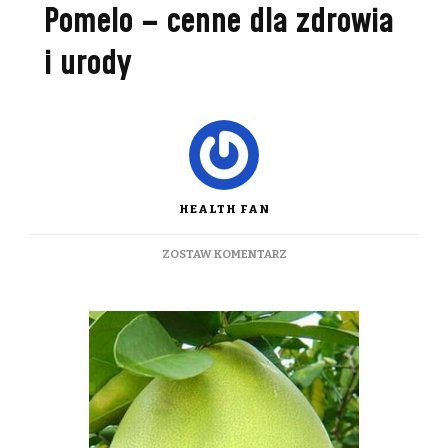
Pomelo – cenne dla zdrowia
i urody
HEALTH FAN
DO
ZOSTAW KOMENTARZ
POMELO
–
CENNE
DLA
ZDROWIA
I
URODY