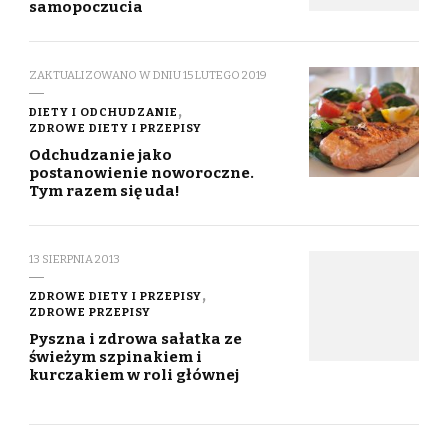
samopoczucia
ZAKTUALIZOWANO W DNIU
15 LUTEGO 2019
DIETY I ODCHUDZANIE
ZDROWE DIETY I PRZEPISY
Odchudzanie jako
postanowienie noworoczne.
Tym razem się uda!
13 SIERPNIA 2013
ZDROWE DIETY I PRZEPISY
ZDROWE PRZEPISY
Pyszna i zdrowa sałatka ze
świeżym szpinakiem i
kurczakiem w roli głównej