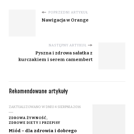
POPRZEDNI ARTYKUŁ
Nawigacja w Orange
NASTĘPNY ARTYKUŁ
Pyszna i zdrowa sałatka z
kurczakiem i serem camembert
Rekomendowane artykuły
ZAKTUALIZOWANO W DNIU
4 SIERPNIA 2016
ZDROWA ŻYWNOŚĆ
ZDROWE DIETY I PRZEPISY
Miód – dla zdrowia i dobrego