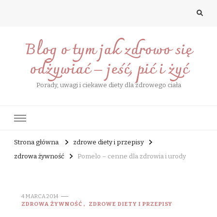
Blog o tym jak zdrowo się
odżywiać – jeść, pić i żyć
Porady, uwagi i ciekawe diety dla zdrowego ciała
Strona główna
zdrowe diety i przepisy
zdrowa żywność
Pomelo – cenne dla zdrowia i urody
4 MARCA 2014
ZDROWA ŻYWNOŚĆ
ZDROWE DIETY I PRZEPISY