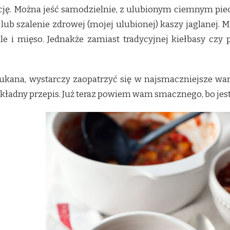
lację. Można jeść samodzielnie, z ulubionym ciemnym p
 lub szalenie zdrowej (mojej ulubionej) kaszy jaglanej.
ale i mięso. Jednakże zamiast tradycyjnej kiełbasy cz
ukana, wystarczy zaopatrzyć się w najsmaczniejsze warz
 dokładny przepis. Już teraz powiem wam smacznego, bo 