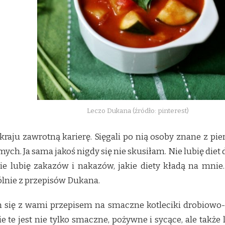
Leczo Dukana (źródło: pinterest)
aju zawrotną karierę. Sięgali po nią osoby znane z pierw
ych. Ja sama jakoś nigdy się nie skusiłam. Nie lubię diet
ie lubię zakazów i nakazów, jakie diety kładą na mnie
ólnie z przepisów Dukana.
 się z wami przepisem na smaczne kotleciki drobiowo-
te jest nie tylko smaczne, pożywne i sycące, ale także 