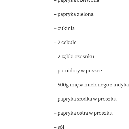
– papryka czerwona
– papryka zielona
– cukinia
– 2 cebule
– 2 ząbki czosnku
– pomidory w puszce
– 500g mięsa mielonego z indyka
– papryka słodka w proszku
– papryka ostra w proszku
– sól