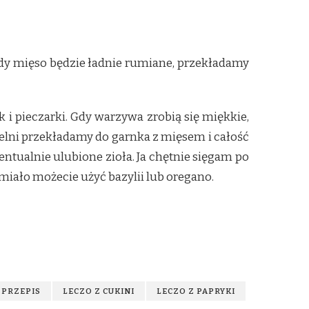
dy mięso będzie ładnie rumiane, przekładamy
 i pieczarki. Gdy warzywa zrobią się miękkie,
elni przekładamy do garnka z mięsem i całość
tualnie ulubione zioła. Ja chętnie sięgam po
miało możecie użyć bazylii lub oregano.
 PRZEPIS
LECZO Z CUKINI
LECZO Z PAPRYKI