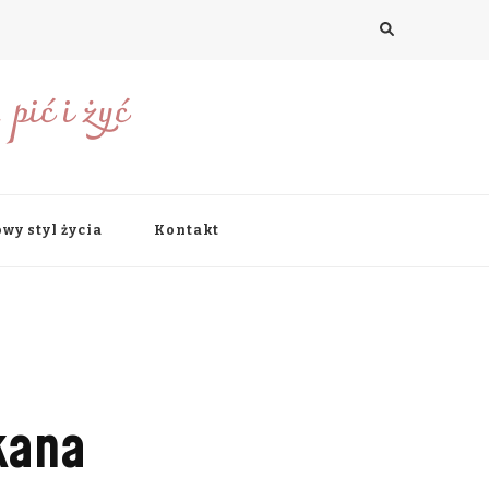
pić i żyć
wy styl życia
Kontakt
kana