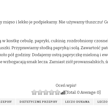
y mięso i lekko je podpiekamy. Nie używamy tłuszczu! G
w kostkę cebulę, papryki, cukinię, rozdrobniony czosnek
szki. Przyprawiamy słodką papryką i solą. Zawartość pat
ło pół godziny. Dodajemy ostrą papryczkę mieloną i ewen
nie wzbogacają smak lecza. Zamiast ziół prowansalskich, ś
Oceń wpis!
[Total:
0
Average:
0
]
RZEPISY
DIETETYCZNE PRZEPISY
LECZO DUKANA
LECZO