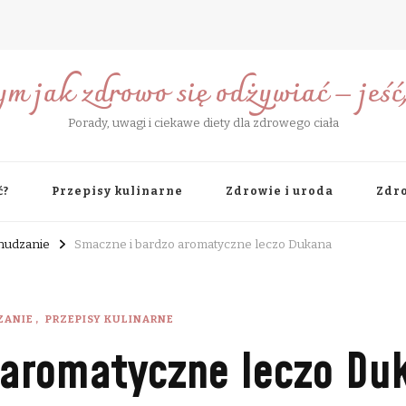
ym jak zdrowo się odżywiać – jeść, 
Porady, uwagi i ciekawe diety dla zdrowego ciała
ć?
Przepisy kulinarne
Zdrowie i uroda
Zdro
chudzanie
Smaczne i bardzo aromatyczne leczo Dukana
ZANIE
PRZEPISY KULINARNE
 aromatyczne leczo Du