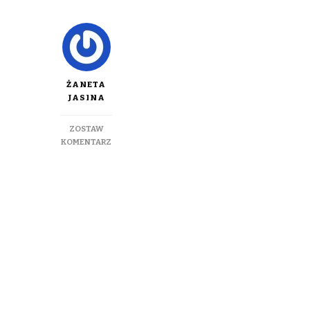
ŻANETA
JASINA
ZOSTAW
DO
KOMENTARZ
SMACZNE
I
BARDZO
AROMATYCZNE
LECZO
DUKANA