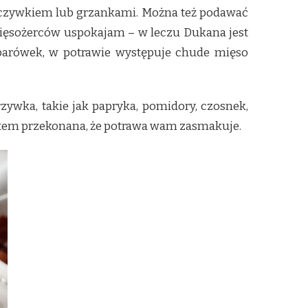
ieczywkiem lub grzankami. Można też podawać
 Mięsożerców uspokajam – w leczu Dukana jest
y parówek, w potrawie występuje chude mięso
ywka, takie jak papryka, pomidory, czosnek,
jestem przekonana, że potrawa wam zasmakuje.