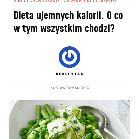
DIETY I ODCHUDZANIE
ZDROWE DIETY I PRZEPISY
Dieta ujemnych kalorii. O co
w tym wszystkim chodzi?
HEALTH FAN
DO
ZOSTAW KOMENTARZ
DIETA
UJEMNYCH
KALORII.
O
CO
W
TYM
WSZYSTKIM