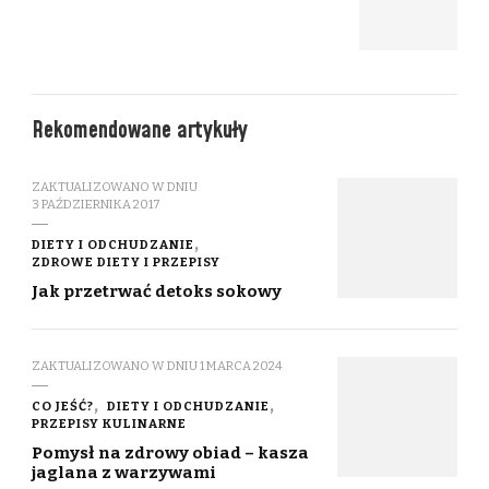
Rekomendowane artykuły
ZAKTUALIZOWANO W DNIU
3 PAŹDZIERNIKA 2017
DIETY I ODCHUDZANIE
ZDROWE DIETY I PRZEPISY
Jak przetrwać detoks sokowy
ZAKTUALIZOWANO W DNIU
1 MARCA 2024
CO JEŚĆ?
DIETY I ODCHUDZANIE
PRZEPISY KULINARNE
Pomysł na zdrowy obiad – kasza
jaglana z warzywami