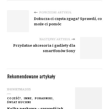
POPRZEDNI ARTYKUŁ
Dokucza ci częsta zgaga? Sprawdź, co
może ci pomóc
NASTĘPNY ARTYKUŁ
Przydatne akcesoria i gadżety dla
smartfonów Sony
Rekomendowane artykuły
19 KWIETNIA 2015
CO JEŚĆ?
INNE
PORADNIKI
ŚWIAT KUCHNI
Kolka nerkowa – sprawdź jak