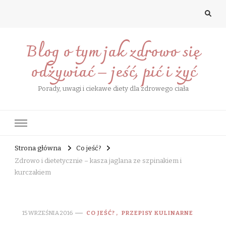
Blog o tym jak zdrowo się
odżywiać – jeść, pić i żyć
Porady, uwagi i ciekawe diety dla zdrowego ciała
Strona główna
Co jeść?
Zdrowo i dietetycznie – kasza jaglana ze szpinakiem i
kurczakiem
15 WRZEŚNIA 2016
CO JEŚĆ?
PRZEPISY KULINARNE