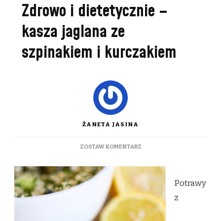
Zdrowo i dietetycznie –
kasza jaglana ze
szpinakiem i kurczakiem
ŻANETA JASINA
DO
ZOSTAW KOMENTARZ
ZDROWO
I
DIETETYCZNIE
Potrawy
–
KASZA
z
JAGLANA
ZE
SZPINAKIEM