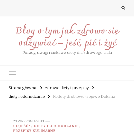
Blog o tym jak zdrowo się
odżywiać – jeść, pić i żyć
Porady, uwagi i ciekawe diety dla zdrowego ciała
Strona główna
zdrowe diety i przepisy
diety i odchudzanie
Kotlety drobiowo-sojowe Dukana
23 WRZEŚNIA 2013
CO JEŚĆ?
DIETY I ODCHUDZANIE
PRZEPISY KULINARNE