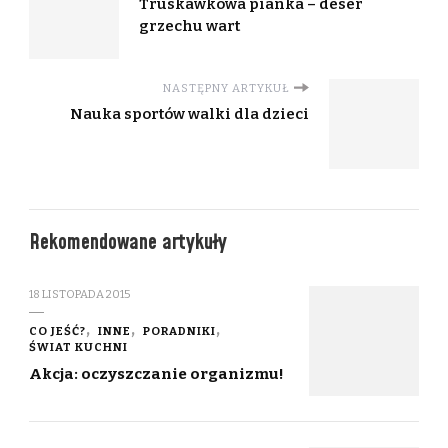
Truskawkowa pianka – deser
grzechu wart
NASTĘPNY ARTYKUŁ
Nauka sportów walki dla dzieci
Rekomendowane artykuły
18 LISTOPADA 2015
CO JEŚĆ?
INNE
PORADNIKI
ŚWIAT KUCHNI
Akcja: oczyszczanie organizmu!