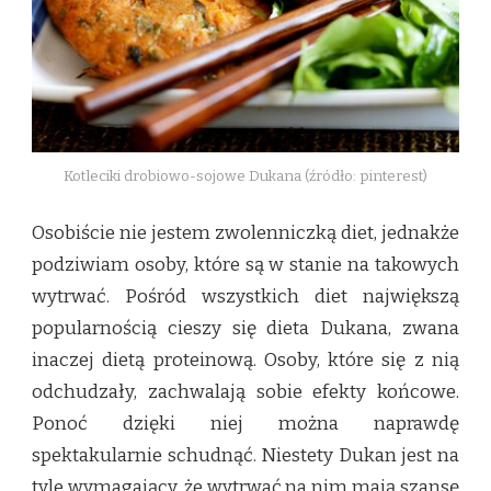
Kotleciki drobiowo-sojowe Dukana (źródło: pinterest)
Osobiście nie jestem zwolenniczką diet, jednakże
podziwiam osoby, które są w stanie na takowych
wytrwać. Pośród wszystkich diet największą
popularnością cieszy się dieta Dukana, zwana
inaczej dietą proteinową. Osoby, które się z nią
odchudzały, zachwalają sobie efekty końcowe.
Ponoć dzięki niej można naprawdę
spektakularnie schudnąć. Niestety Dukan jest na
tyle wymagający, że wytrwać na nim mają szansę