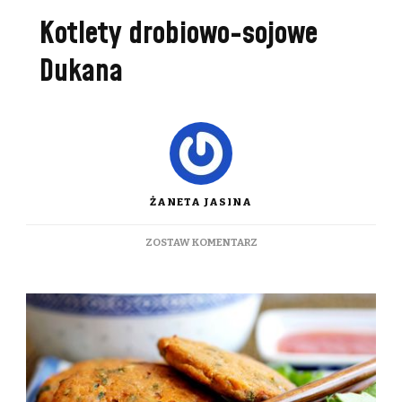
Kotlety drobiowo-sojowe
Dukana
ŻANETA JASINA
DO
ZOSTAW KOMENTARZ
KOTLETY
DROBIOWO-
SOJOWE
DUKANA