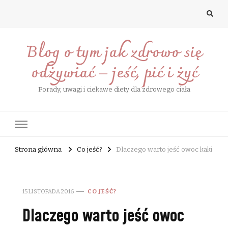
Blog o tym jak zdrowo się
odżywiać – jeść, pić i żyć
Porady, uwagi i ciekawe diety dla zdrowego ciała
Strona główna
Co jeść?
Dlaczego warto jeść owoc kaki
15 LISTOPADA 2016
CO JEŚĆ?
Dlaczego warto jeść owoc