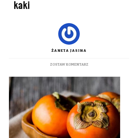
kaki
ŻANETA JASINA
DO
ZOSTAW KOMENTARZ
DLACZEGO
WARTO
JEŚĆ
OWOC
KAKI