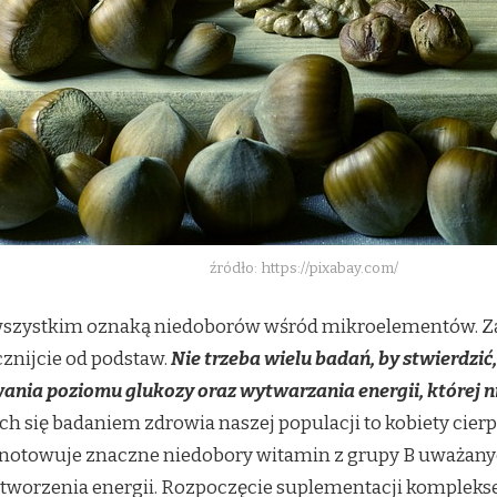
źródło: https://pixabay.com/
e wszystkim oznaką niedoborów wśród mikroelementów. Z
znijcie od podstaw.
Nie trzeba wielu badań, by stwierdzić
wania poziomu glukozy oraz wytwarzania energii, której n
 się badaniem zdrowia naszej populacji to kobiety cierp
dnotowuje znaczne niedobory witamin z grupy B uważany
 tworzenia energii. Rozpoczęcie suplementacji komple