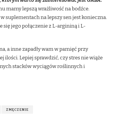
 którym warto się zainteresować jest GABA.
u mamy lepszą wrażliwość na bodźce.
 w suplementach na lepszy sen jest konieczna.
 się jego połączenie z L-argininą i L-
ana, a inne zapadły wam w pamięć przy
ilości. Lepiej sprawdzić, czy stres nie wiąże
anych stacków wyciągów roślinnych i
ZMĘCZENIE