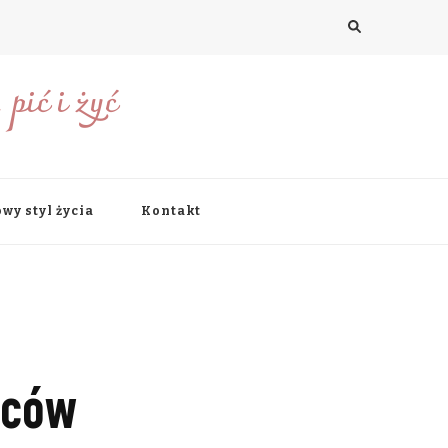
pić i żyć
wy styl życia
Kontakt
wców