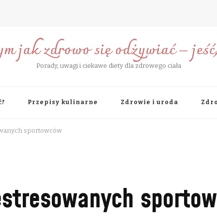
ym jak zdrowo się odżywiać – jeść, 
Porady, uwagi i ciekawe diety dla zdrowego ciała
ć?
Przepisy kulinarne
Zdrowie i uroda
Zdro
owanych sportowców
estresowanych sporto