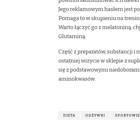
powinni skonsultować ich dawki
Jego reklamowym hasłem jest p
Pomaga to w skupieniu na trenin
Warto łączyć go z melatoniną, chy
Glutaminą.
Część z preparatów, substancji 
ostatniej wizycie w sklepie z sup
się z podstawowymi niedoborami,
aminokwasów.
DIETA
ODŻYWKI
SPORTOWIE