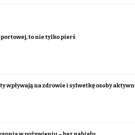
portowej, to nie tylko pierś
 wpływają na zdrowie i sylwetkę osoby aktywn
wapnia w pożywieniu – bez nabiału