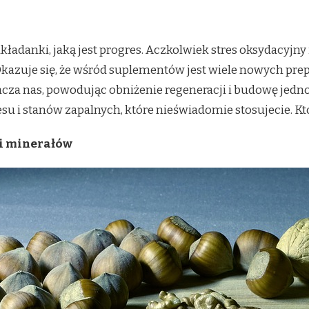
 układanki, jaką jest progres. Aczkolwiek stres oksydacyj
 Okazuje się, że wśród suplementów jest wiele nowych prep
acza nas, powodując obniżenie regeneracji i budowę jedn
su i stanów zapalnych, które nieświadomie stosujecie. Któ
 i minerałów