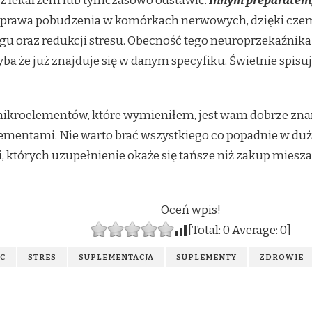
 z lekarzem lub tymczasowo odstawić.
Innym preparatem,
oprawa pobudzenia w komórkach nerwowych, dzięki czem
gu oraz redukcji stresu. Obecność tego neuroprzekaźnika
ba że już znajduje się w danym specyfiku. Świetnie spisuje
i mikroelementów, które wymieniłem, jest wam dobrze zn
lementami. Nie warto brać wszystkiego co popadnie w dużej 
 których uzupełnienie okaże się tańsze niż zakup miesz
Oceń wpis!
[Total:
0
Average:
0
]
C
STRES
SUPLEMENTACJA
SUPLEMENTY
ZDROWIE