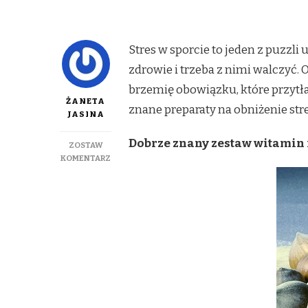
Stres w sporcie to jeden z puzzli
zdrowie i trzeba z nimi walczyć.
brzemię obowiązku, które przytł
ŻANETA
znane preparaty na obniżenie stre
JASINA
Dobrze znany zestaw witamin
ZOSTAW
DO
KOMENTARZ
SUPLEMENTY
DLA
ZESTRESOWANYCH
SPORTOWCÓW