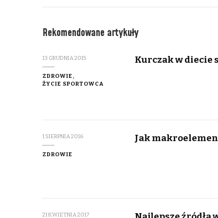
Rekomendowane artykuły
Kurczak w diecie s
13 GRUDNIA 2015
ZDROWIE
ŻYCIE SPORTOWCA
Jak makroelementy
1 SIERPNIA 2016
ZDROWIE
Najlepsze źródła 
21 KWIETNIA 2017