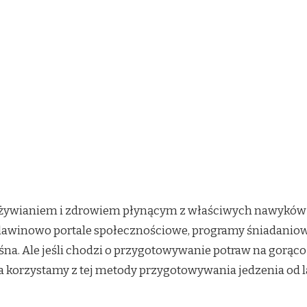
żywianiem i zdrowiem płynącym z właściwych nawyków ży
s lawinowo portale społecznościowe, programy śniadaniow
a. Ale jeśli chodzi o przygotowywanie potraw na gorąco je
 korzystamy z tej metody przygotowywania jedzenia od la