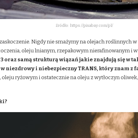
źródło: https://pixabay.com/pl/
ć zaskoczenie. Nigdy nie smażymy na olejach roślinnych 
łoczenia, oleju lnianym, rzepakowym nierafinowanym i wi
3 oraz samą strukturą wiązań jakie znajdują się w t
ę w niezdrowy i niebezpieczny TRANS, który znam z f
ju ryżowym i ostatecznie na oleju z wytłoczyn oliwek, kt
ki?