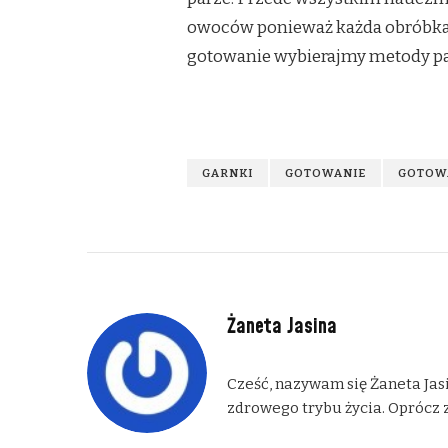
owoców ponieważ każda obróbka c
gotowanie wybierajmy metody pa
GARNKI
GOTOWANIE
GOTOWA
Żaneta Jasina
Cześć, nazywam się Żaneta Jasi
zdrowego trybu życia. Oprócz z