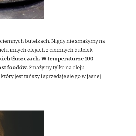
w ciemnych butelkach. Nigdy nie smażymy na
elu innych olejach z ciemnych butelek.
akich tłuszczach. W temperaturze 100
ast foodów.
Smażymy tylko na oleju
óry jest tańszy i sprzedaje się go w jasnej