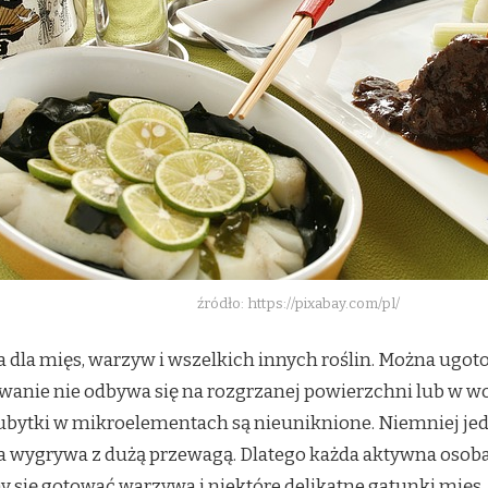
źródło: https://pixabay.com/pl/
za dla mięs, warzyw i wszelkich innych roślin. Można ugo
wanie nie odbywa się na rozgrzanej powierzchni lub w wo
bytki w mikroelementach są nieuniknione. Niemniej je
 ta wygrywa z dużą przewagą. Dlatego każda aktywna osob
się gotować warzywa i niektóre delikatne gatunki mięs. 