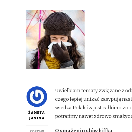
Uwielbiam tematy związane z od
czego lepiej unikać zasypują na
wiedza Polaków jest całkiem znośn
ŻANETA
potrafimy nawet zdrowo smażyć a
JASINA
O smażeniu słów kilka
ZOSTAW