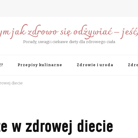
ym jak zdrowo się odżywiać – jeść, 
Porady, uwagi i ciekawe diety dla zdrowego ciała
ć?
Przepisy kulinarne
Zdrowie i uroda
Zdro
rowej diecie
e w zdrowej diecie