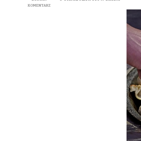
DO
KOMENTARZ
GOTOWANIE
NA
PARZE
W
ZDROWEJ
DIECIE