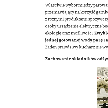
Właściwie wybór między paroware
przemawiający na korzyść garnkó
z różnymi produktami spożywczymi
osoby urządzenie elektryczne bę
ekologię oraz możliwości.
Zwykle
jednej gotowanej wody parę ra
Żaden prawdziwy kucharz nie wy
Zachowanie składników odży