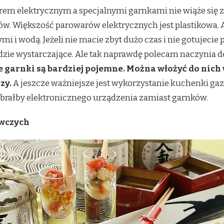
m elektrycznym a specjalnymi garnkami nie wiąże się z
w. Większość parowarów elektrycznych jest plastikowa. A
 i wodą. Jeżeli nie macie zbyt dużo czas i nie gotujecie 
dzie wystarczające. Ale tak naprawdę polecam naczynia d
 garnki są bardziej pojemne. Można włożyć do nich w
zy.
A jeszcze ważniejsze jest wykorzystanie kuchenki gazow
brałby elektronicznego urządzenia zamiast garnków.
wczych