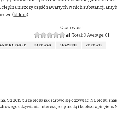
ieplna niszczy część zawartych w nich substancji antyb
rowe (
kliknij
).
Oceń wpis!
[Total:
0
Average:
0
]
NIE NA PARZE
PAROWAR
SMAŻENIE
ZDROWIE
na. Od 2013 piszę bloga jak zdrowo się odżywiać. Na blogu znaj
drowego odżywiania interesuje się modą i bookscrapingiem. Moje