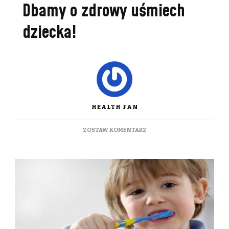
Dbamy o zdrowy uśmiech
dziecka!
HEALTH FAN
DO
ZOSTAW KOMENTARZ
DBAMY
O
ZDROWY
UŚMIECH
DZIECKA!