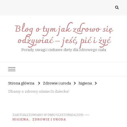
Blog o tym jak zdrowo się
odżywiać – jeść, pić i żyć
Porady, uwagi i ciekawe diety dla zdrowego ciała
Strona główna
Zdrowie i uroda
higiena
Dbamy o zdrowy uśmiech dziecka!
ZAKTUALIZOWANO W DNIU
5 LISTOPADA 2015
HIGIENA
ZDROWIE I URODA