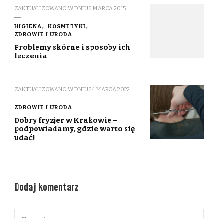
ZAKTUALIZOWANO W DNIU
2 MARCA 2015
HIGIENA
KOSMETYKI
ZDROWIE I URODA
Problemy skórne i sposoby ich
leczenia
ZAKTUALIZOWANO W DNIU
24 MARCA 2022
ZDROWIE I URODA
Dobry fryzjer w Krakowie –
podpowiadamy, gdzie warto się
udać!
Dodaj komentarz