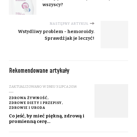
wszyscy?
NASTĘPNY ARTYKUŁ
Wstydliwy problem - hemoroidy.
Sprawdź jak je leczyć!
Rekomendowane artykuły
ZAKTUALIZOWANO W DNIU
3 LIPCA 2014
ZDROWA ŻYWNOŚĆ
ZDROWE DIETY I PRZEPISY
ZDROWIE I URODA
Co jeść, by mieć piękną, zdrową i
promienną cerę…