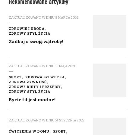
Rekomendowane artykuły
ZAKTUALIZOWANO W DNIU
8 MARCA 2016
ZDROWIE I URODA
ZDROWY STYL ŻYCIA
Zadbaj o swoją wątrobę!
ZAKTUALIZOWANO W DNIU
18 MAJA 2020
SPORT
ZDROWA SYLWETKA
ZDROWA ŻYWNOŚĆ
ZDROWE DIETY I PRZEPISY
ZDROWY STYL ŻYCIA
Bycie fit jest modne!
ZAKTUALIZOWANO W DNIU
14 STYCZNIA 2022
ĆWICZENIA W DOMU
SPORT