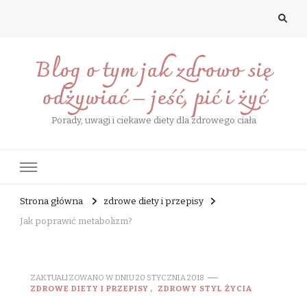
Blog o tym jak zdrowo się
odżywiać – jeść, pić i żyć
Porady, uwagi i ciekawe diety dla zdrowego ciała
Strona główna
zdrowe diety i przepisy
Jak poprawić metabolizm?
ZAKTUALIZOWANO W DNIU
20 STYCZNIA 2018
ZDROWE DIETY I PRZEPISY
ZDROWY STYL ŻYCIA