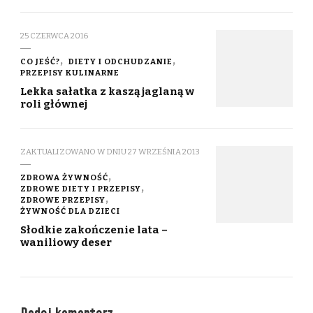
25 CZERWCA 2016
CO JEŚĆ?
DIETY I ODCHUDZANIE
PRZEPISY KULINARNE
Lekka sałatka z kaszą jaglaną w
roli głównej
ZAKTUALIZOWANO W DNIU
27 WRZEŚNIA 2013
ZDROWA ŻYWNOŚĆ
ZDROWE DIETY I PRZEPISY
ZDROWE PRZEPISY
ŻYWNOŚĆ DLA DZIECI
Słodkie zakończenie lata –
waniliowy deser