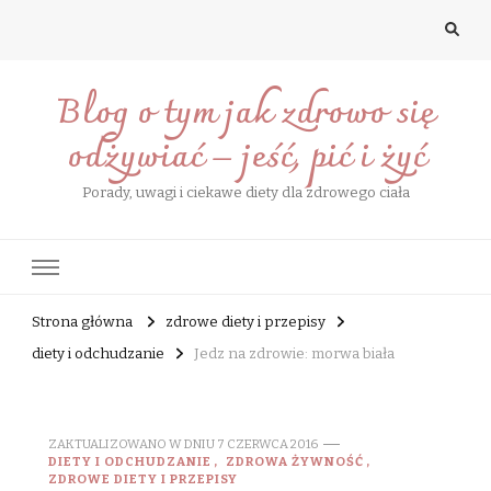
Blog o tym jak zdrowo się
odżywiać – jeść, pić i żyć
Porady, uwagi i ciekawe diety dla zdrowego ciała
Strona główna
zdrowe diety i przepisy
diety i odchudzanie
Jedz na zdrowie: morwa biała
ZAKTUALIZOWANO W DNIU
7 CZERWCA 2016
DIETY I ODCHUDZANIE
ZDROWA ŻYWNOŚĆ
ZDROWE DIETY I PRZEPISY