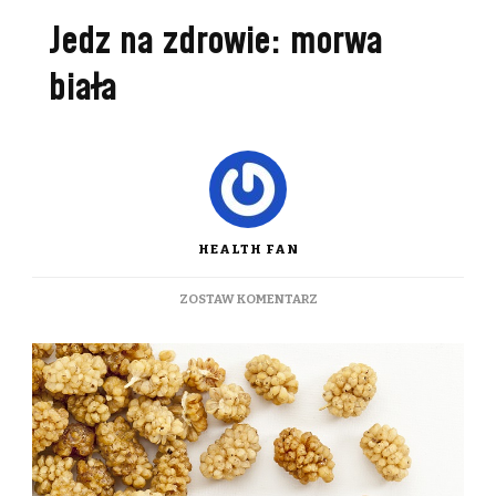
Jedz na zdrowie: morwa
biała
HEALTH FAN
DO
ZOSTAW KOMENTARZ
JEDZ
NA
ZDROWIE:
MORWA
BIAŁA