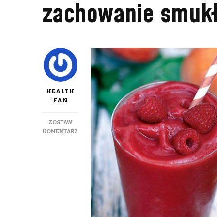
zachowanie smukł
HEALTH
FAN
ZOSTAW
DO
KOMENTARZ
CZYM
ZASTĄPIĆ
SŁODYCZE…
CZYLI
PROSTY
SPOSÓB
NA
ZACHOWANIE
SMUKŁEJ