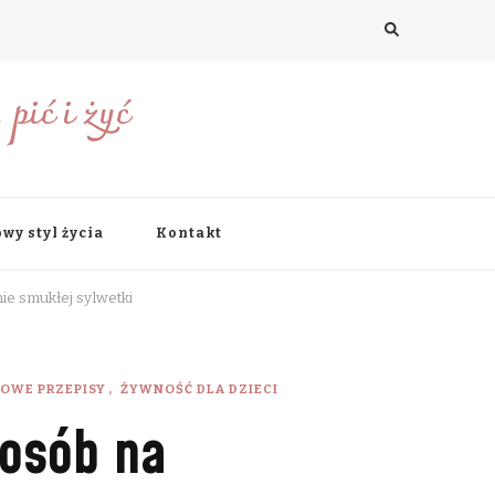
pić i żyć
wy styl życia
Kontakt
ie smukłej sylwetki
OWE PRZEPISY
ŻYWNOŚĆ DLA DZIECI
posób na