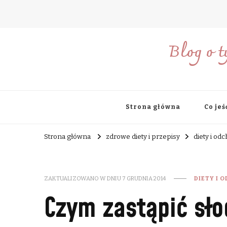
Blog o t
Strona główna
Co jeś
Strona główna
zdrowe diety i przepisy
diety i od
ZAKTUALIZOWANO W DNIU
7 GRUDNIA 2014
DIETY I 
Czym zastąpić sło