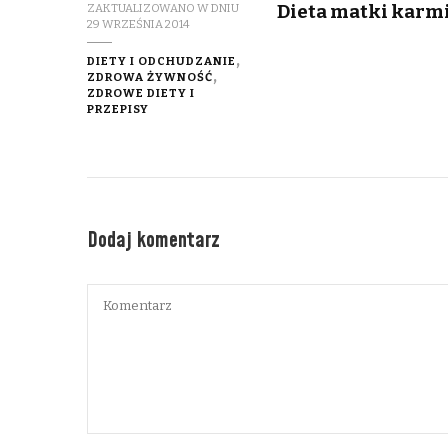
Dieta matki karm
ZAKTUALIZOWANO W DNIU
29 WRZEŚNIA 2014
DIETY I ODCHUDZANIE
ZDROWA ŻYWNOŚĆ
ZDROWE DIETY I
PRZEPISY
Dodaj komentarz