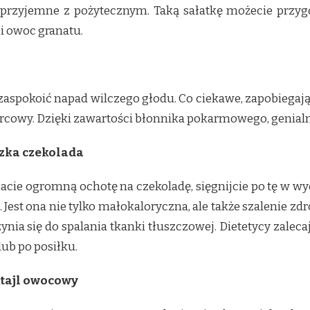
 przyjemne z pożytecznym. Taką sałatkę możecie prz
 i owoc granatu.
ią zaspokoić napad wilczego głodu. Co ciekawe, zapobiegaj
owy. Dzięki zawartości błonnika pokarmowego, genialnie
rzka czekolada
macie ogromną ochotę na czekoladę, sięgnijcie po tę w wy
i. Jest ona nie tylko małokaloryczna, ale także szalenie 
ynia się do spalania tkanki tłuszczowej. Dietetycy zaleca
lub po posiłku.
ktajl owocowy