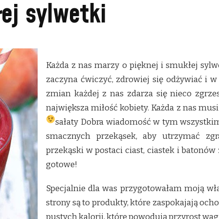
ej sylwetki
Każda z nas marzy o pięknej i smukłej syl
zaczyna ćwiczyć, zdrowiej się odżywiać i w
zmian każdej z nas zdarza się nieco zgrze
największa miłość kobiety. Każda z nas musi 
sałaty
Dobra wiadomość w tym wszystkim j
smacznych przekąsek, aby utrzymać zgra
przekąski w postaci ciast, ciastek i baton
gotowe!
Specjalnie dla was przygotowałam moją włas
strony są to produkty, które zaspokajają ochot
pustych kalorii, które powodują przyrost wagi