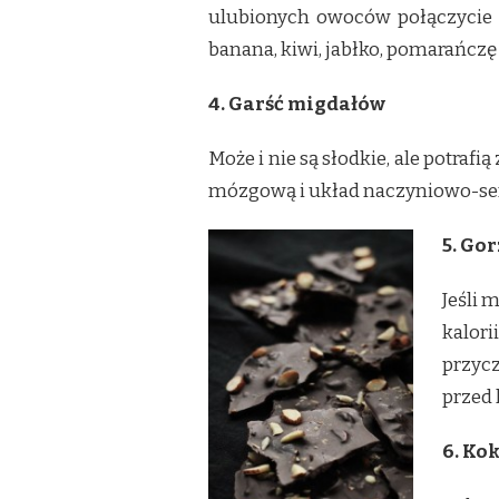
ulubionych owoców połączycie
banana, kiwi, jabłko, pomarańczę
4. Garść migdałów
Może i nie są słodkie, ale potraf
mózgową i układ naczyniowo-serc
5. Go
Jeśli 
kalori
przycz
przed 
6. Ko