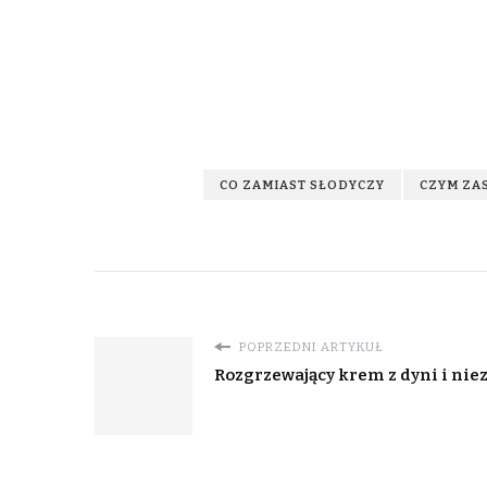
CO ZAMIAST SŁODYCZY
CZYM ZA
POPRZEDNI ARTYKUŁ
Rozgrzewający krem z dyni i ni