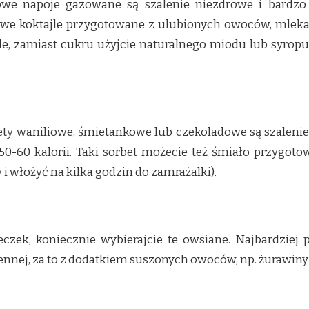
owe napoje gazowane są szalenie niezdrowe i bardzo t
we koktajle przygotowane z ulubionych owoców, mleka lu
le, zamiast cukru użyjcie naturalnego miodu lub syro
tety waniliowe, śmietankowe lub czekoladowe są szalenie
= 50-60 kalorii. Taki sorbet możecie też śmiało przyg
i włożyć na kilka godzin do zamrażalki).
asteczek, koniecznie wybierajcie te owsiane. Najbardzi
ennej, za to z dodatkiem suszonych owoców, np. żurawiny