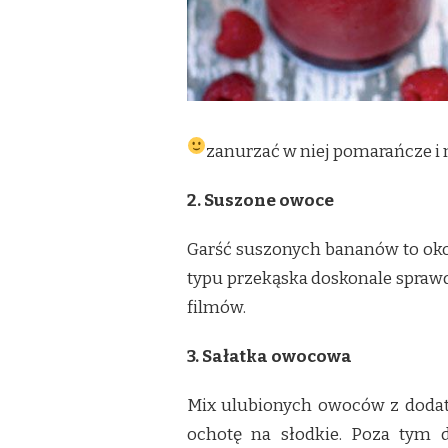
SYLWETKI
zanurzać w niej pomarańcze i ma
2. Suszone owoce
Garść suszonych bananów to około
typu przekąska doskonale sprawd
filmów.
3. Sałatka owocowa
Mix ulubionych owoców z dodatk
ochotę na słodkie. Poza tym d