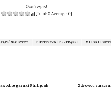
Oceń wpis!
[Total:
0
Average:
0
]
STĄPIĆ SŁODYCZY
DIETETYCZNE PRZEKĄSKI
MAŁOKALORYCZ
ezawodne garnki Philipiak
Zdrowo i smaczni