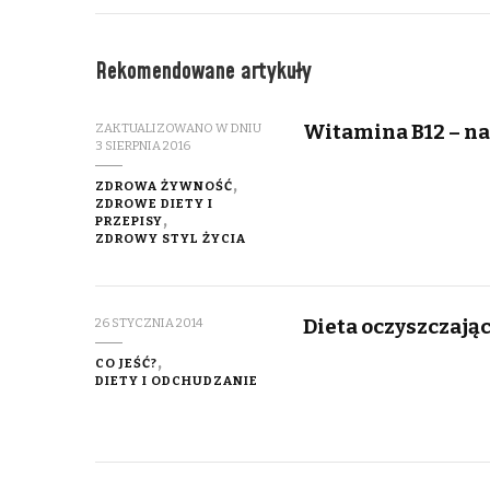
Rekomendowane artykuły
Witamina B12 – na
ZAKTUALIZOWANO W DNIU
3 SIERPNIA 2016
ZDROWA ŻYWNOŚĆ
ZDROWE DIETY I
PRZEPISY
ZDROWY STYL ŻYCIA
Dieta oczyszczając
26 STYCZNIA 2014
CO JEŚĆ?
DIETY I ODCHUDZANIE