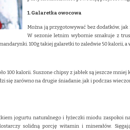
1. Galaretka owocowa
Można ją przygotowywać bez dodatków, jak
W sezonie letnim wybornie smakuje z trus
ndarynki. 100g takiej galaretki to zaledwie 50 kalorii, a 
 100 kalorii. Suszone chipsy z jabłek są jeszcze mniej 
zi się zarówno na drugie śniadanie, jak i podczas wiecz
iem jogurtu naturalnego i łyżeczki miodu zaspokoi n
ostarczy solidną porcję witamin i minerałów. Sięgaj