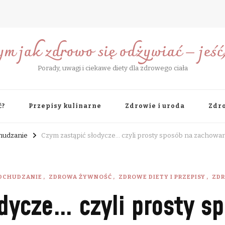
ym jak zdrowo się odżywiać – jeść, 
Porady, uwagi i ciekawe diety dla zdrowego ciała
ć?
Przepisy kulinarne
Zdrowie i uroda
Zdro
chudzanie
Czym zastąpić słodycze… czyli prosty sposób na zachowan
ODCHUDZANIE
ZDROWA ŻYWNOŚĆ
ZDROWE DIETY I PRZEPISY
ZDR
dycze… czyli prosty s