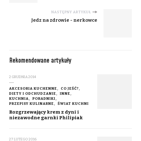
NASTĘPNY ARTYKUŁ
Jedz na zdrowie - nerkowce
Rekomendowane artykuły
2 GRUDNIA 2014
AKCESORIA KUCHENNE
CO JEŚĆ?
DIETY I ODCHUDZANIE
INNE
KUCHNIA
PORADNIKI
PRZEPISY KULINARNE
ŚWIAT KUCHNI
Rozgrzewający krem z dyni i
niezawodne garnki Philipiak
27 LUTEGO 2016