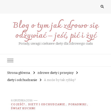
Blog o tym jak zdrowo się
odżywiać – jeść, pić i żyć
Porady, uwagi i ciekawe diety dla zdrowego ciała
Strona główna
zdrowe diety i przepisy
diety i odchudzanie
A może by tak rybkę?
6 GRUDNIA 2016
CO JEŚĆ?
DIETY I ODCHUDZANIE
PORADNIKI
ŚWIAT KUCHNI