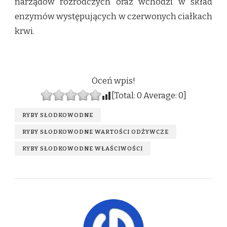
narządów rozrodczych oraz wchodzi w skład
enzymów występujących w czerwonych ciałkach
krwi.
Oceń wpis!
[Total:
0
Average:
0
]
RYBY SŁODKOWODNE
RYBY SŁODKOWODNE WARTOŚCI ODŻYWCZE
RYBY SŁODKOWODNE WŁAŚCIWOŚCI