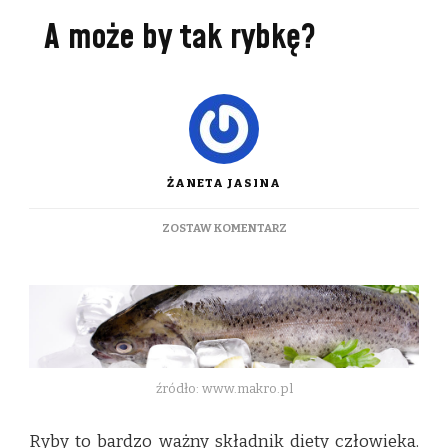
A może by tak rybkę?
ŻANETA JASINA
DO
ZOSTAW KOMENTARZ
A
MOŻE
BY
TAK
RYBKĘ?
źródło: www.makro.pl
Ryby to bardzo ważny składnik diety człowieka.