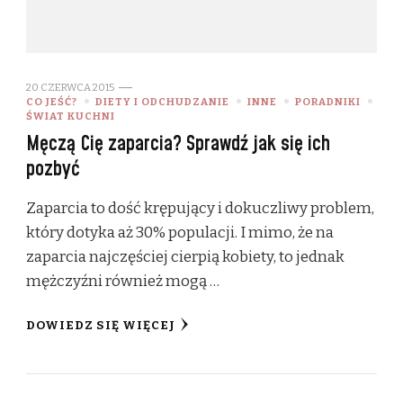
20 CZERWCA 2015
CO JEŚĆ?
DIETY I ODCHUDZANIE
INNE
PORADNIKI
ŚWIAT KUCHNI
Męczą Cię zaparcia? Sprawdź jak się ich
pozbyć
Zaparcia to dość krępujący i dokuczliwy problem,
który dotyka aż 30% populacji. I mimo, że na
zaparcia najczęściej cierpią kobiety, to jednak
mężczyźni również mogą …
DOWIEDZ SIĘ WIĘCEJ