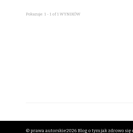
Pokazuje: 1 - 1 of 1 WYNIKÓW
© prawa autorskie2026
Blog o tym jak zdrowo się o