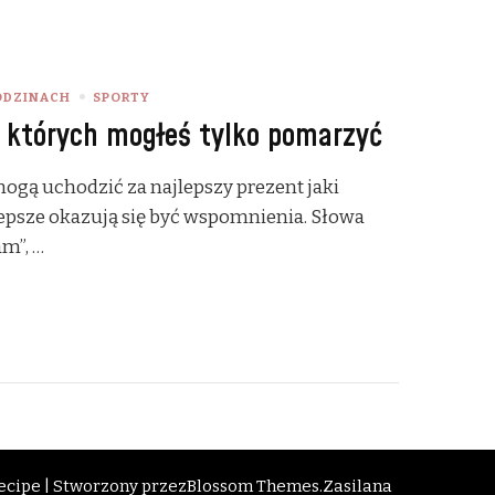
ODZINACH
SPORTY
o których mogłeś tylko pomarzyć
mogą uchodzić za najlepszy prezent jaki
lepsze okazują się być wspomnienia. Słowa
am”, …
cipe | Stworzony przez
Blossom Themes
.Zasilana