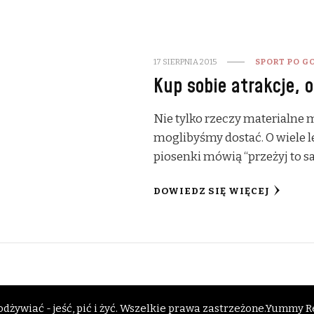
17 SIERPNIA 2015
SPORT PO G
Kup sobie atrakcje, 
Nie tylko rzeczy materialne 
moglibyśmy dostać. O wiele 
piosenki mówią “przeżyj to s
DOWIEDZ SIĘ WIĘCEJ
dżywiać - jeść, pić i żyć
. Wszelkie prawa zastrzeżone.
Yummy Re