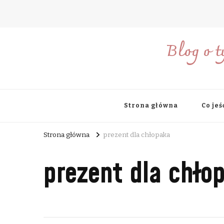
Blog o t
Strona główna
Co jeś
Strona główna
prezent dla chłopaka
prezent dla chło