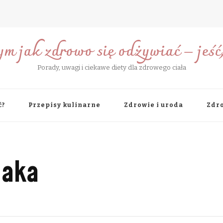
ym jak zdrowo się odżywiać – jeść, 
Porady, uwagi i ciekawe diety dla zdrowego ciała
ć?
Przepisy kulinarne
Zdrowie i uroda
Zdro
paka