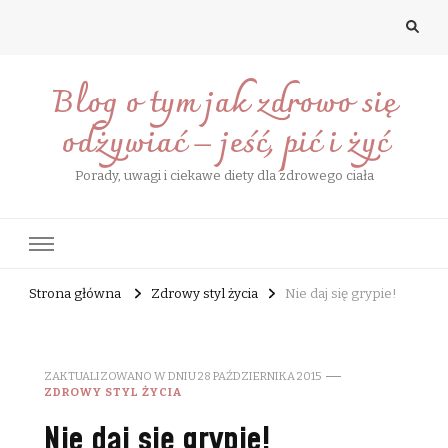
Blog o tym jak zdrowo się
odżywiać – jeść, pić i żyć
Porady, uwagi i ciekawe diety dla zdrowego ciała
Strona główna
Zdrowy styl życia
Nie daj się grypie!
ZAKTUALIZOWANO W DNIU
28 PAŹDZIERNIKA 2015
ZDROWY STYL ŻYCIA
Nie daj się grypie!