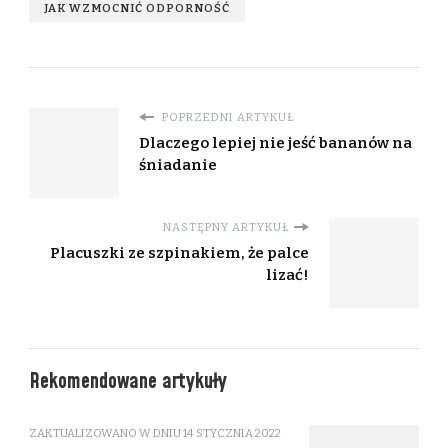
JAK WZMOCNIĆ ODPORNOŚĆ
POPRZEDNI ARTYKUŁ
Dlaczego lepiej nie jeść bananów na
śniadanie
NASTĘPNY ARTYKUŁ
Placuszki ze szpinakiem, że palce
lizać!
Rekomendowane artykuły
ZAKTUALIZOWANO W DNIU
14 STYCZNIA 2022