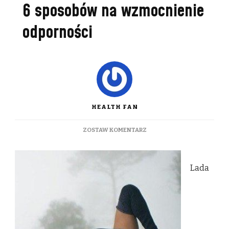
6 sposobów na wzmocnienie
odporności
HEALTH FAN
DO
ZOSTAW KOMENTARZ
6
SPOSOBÓW
NA
Lada
WZMOCNIENIE
ODPORNOŚCI