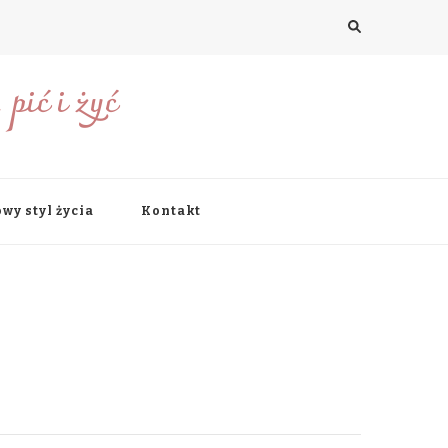
pić i żyć
wy styl życia
Kontakt