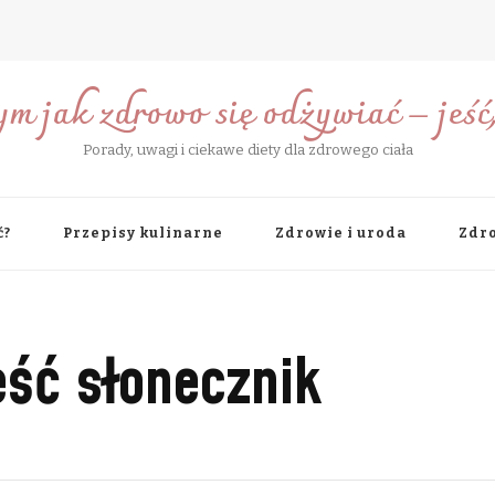
ym jak zdrowo się odżywiać – jeść, 
Porady, uwagi i ciekawe diety dla zdrowego ciała
ć?
Przepisy kulinarne
Zdrowie i uroda
Zdro
eść słonecznik