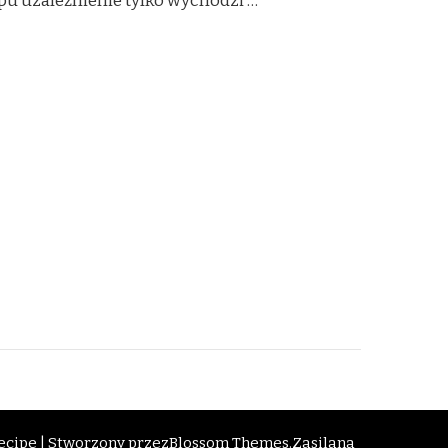
ypu uzależnienie tylko wychodzi …
cipe | Stworzony przez
Blossom Themes
.Zasilana