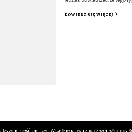
jednak powiedzieć, że tego t
DOWIEDZ SIĘ WIĘCEJ
dżywiać - jeść, pić i żyć
. Wszelkie prawa zastrzeżone.
Yummy Re