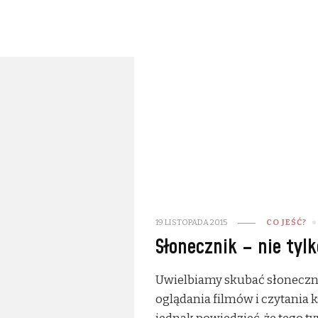
19 LISTOPADA 2015
CO JEŚĆ?
Słonecznik – nie tyl
Uwielbiamy skubać słoneczni
oglądania filmów i czytania k