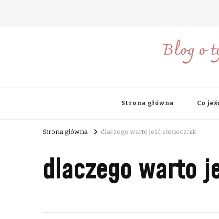
Blog o t
Strona główna
Co jeś
Strona główna
dlaczego warto jeść słonecznik
dlaczego warto j