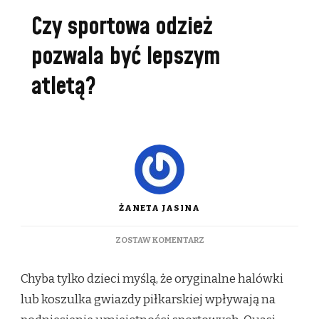
Czy sportowa odzież
pozwala być lepszym
atletą?
ŻANETA JASINA
DO
ZOSTAW KOMENTARZ
CZY
SPORTOWA
Chyba tylko dzieci myślą, że oryginalne halówki
ODZIEŻ
POZWALA
lub koszulka gwiazdy piłkarskiej wpływają na
BYĆ