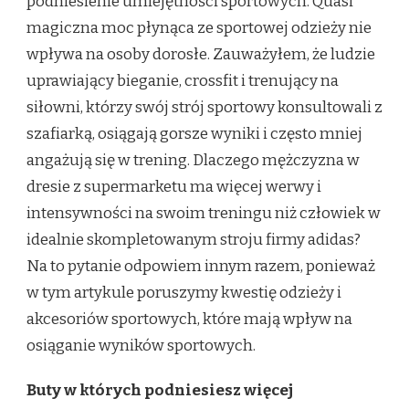
podniesienie umiejętności sportowych. Quasi
LEPSZYM
ATLETĄ?
magiczna moc płynąca ze sportowej odzieży nie
wpływa na osoby dorosłe. Zauważyłem, że ludzie
uprawiający bieganie, crossfit i trenujący na
siłowni, którzy swój strój sportowy konsultowali z
szafiarką, osiągają gorsze wyniki i często mniej
angażują się w trening. Dlaczego mężczyzna w
dresie z supermarketu ma więcej werwy i
intensywności na swoim treningu niż człowiek w
idealnie skompletowanym stroju firmy adidas?
Na to pytanie odpowiem innym razem, ponieważ
w tym artykule poruszymy kwestię odzieży i
akcesoriów sportowych, które mają wpływ na
osiąganie wyników sportowych.
Buty w których podniesiesz więcej