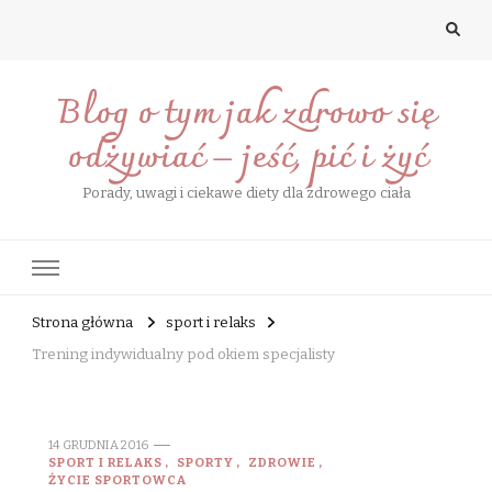
Blog o tym jak zdrowo się
odżywiać – jeść, pić i żyć
Porady, uwagi i ciekawe diety dla zdrowego ciała
Strona główna
sport i relaks
Trening indywidualny pod okiem specjalisty
14 GRUDNIA 2016
SPORT I RELAKS
SPORTY
ZDROWIE
ŻYCIE SPORTOWCA