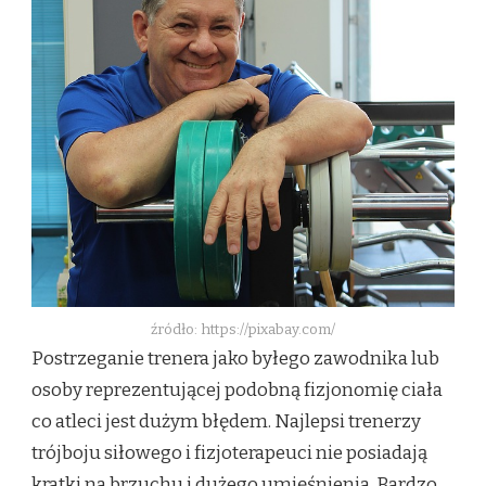
źródło: https://pixabay.com/
Postrzeganie trenera jako byłego zawodnika lub
osoby reprezentującej podobną fizjonomię ciała
co atleci jest dużym błędem. Najlepsi trenerzy
trójboju siłowego i fizjoterapeuci nie posiadają
kratki na brzuchu i dużego umięśnienia. Bardzo