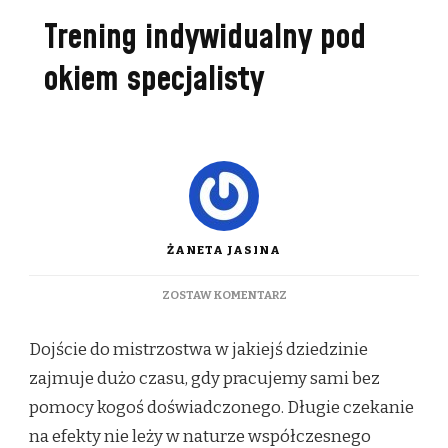
Trening indywidualny pod
okiem specjalisty
ŻANETA JASINA
DO
ZOSTAW KOMENTARZ
TRENING
INDYWIDUALNY
Dojście do mistrzostwa w jakiejś dziedzinie
POD
OKIEM
zajmuje dużo czasu, gdy pracujemy sami bez
SPECJALISTY
pomocy kogoś doświadczonego. Długie czekanie
na efekty nie leży w naturze współczesnego