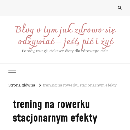
Blog o tym jak zdrowo się
odżywiać – jeść, pić i żyć
Porady, uwagi i ciekawe diety dla zdrowego ciała
Strona główna
trening na rowerku stacjonarnym efekty
trening na rowerku
stacjonarnym efekty