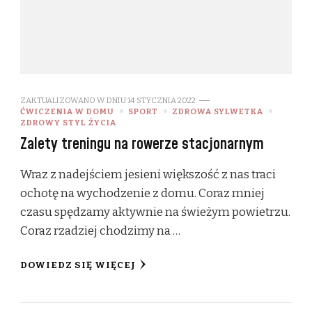
ZAKTUALIZOWANO W DNIU
14 STYCZNIA 2022
ĆWICZENIA W DOMU
SPORT
ZDROWA SYLWETKA
ZDROWY STYL ŻYCIA
Zalety treningu na rowerze stacjonarnym
Wraz z nadejściem jesieni większość z nas traci
ochotę na wychodzenie z domu. Coraz mniej
czasu spędzamy aktywnie na świeżym powietrzu.
Coraz rzadziej chodzimy na …
DOWIEDZ SIĘ WIĘCEJ